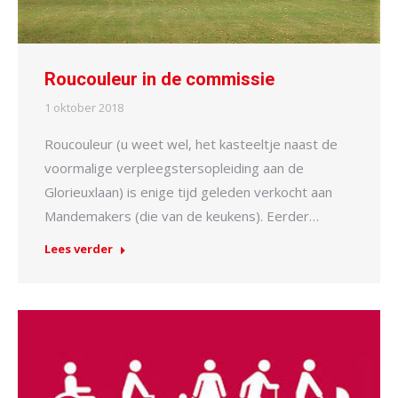
Roucouleur in de commissie
1 oktober 2018
Roucouleur (u weet wel, het kasteeltje naast de
voormalige verpleegstersopleiding aan de
Glorieuxlaan) is enige tijd geleden verkocht aan
Mandemakers (die van de keukens). Eerder…
Lees verder