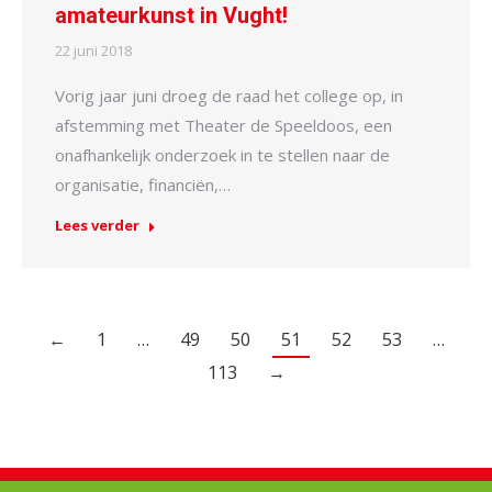
amateurkunst in Vught!
22 juni 2018
Vorig jaar juni droeg de raad het college op, in
afstemming met Theater de Speeldoos, een
onafhankelijk onderzoek in te stellen naar de
organisatie, financiën,…
Lees verder
←
1
…
49
50
51
52
53
…
113
→