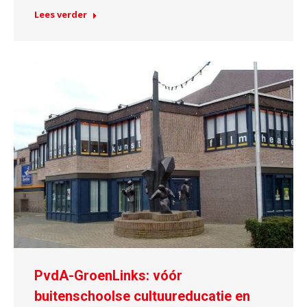
Lees verder
PvdA-GroenLinks: vóór
buitenschoolse cultuureducatie en