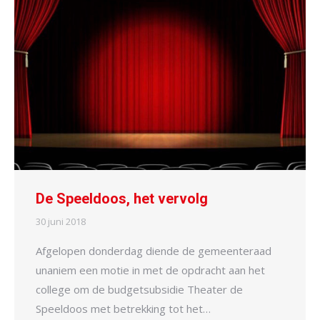
De Speeldoos, het vervolg
30 juni 2018
Afgelopen donderdag diende de gemeenteraad
unaniem een motie in met de opdracht aan het
college om de budgetsubsidie Theater de
Speeldoos met betrekking tot het…