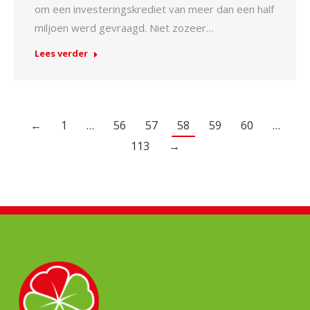
om een investeringskrediet van meer dan een half
miljoen werd gevraagd. Niet zozeer…
Lees verder
←
1
…
56
57
58
59
60
…
113
→