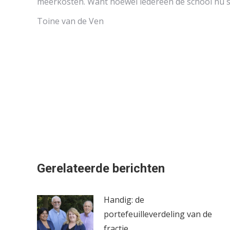
meerkosten. Want hoewel iedereen de school nu sn
Toine van de Ven
Gerelateerde berichten
Handig: de
portefeuilleverdeling van de
fractie