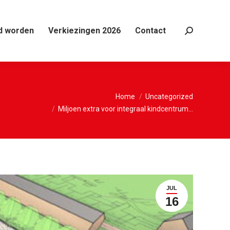
d worden
Verkiezingen 2026
Contact
Search:
Je bent hier:
Home
Uncategorized
Miljoen extra voor integraal kindcentrum…
JUL
16