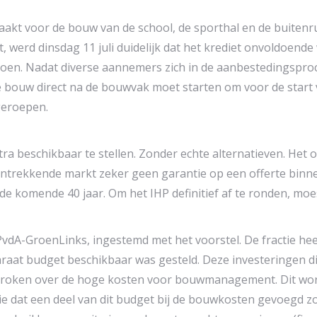
akt voor de bouw van de school, de sporthal en de buitenrui
erd dinsdag 11 juli duidelijk dat het krediet onvoldoende
oen. Nadat diverse aannemers zich in de aanbestedingspro
e bouw direct na de bouwvak moet starten om voor de start v
geroepen.
a beschikbaar te stellen. Zonder echte alternatieven. Het 
aantrekkende markt zeker geen garantie op een offerte bin
de komende 40 jaar. Om het IHP definitief af te ronden, moe
dA-GroenLinks, ingestemd met het voorstel. De fractie heeft
at budget beschikbaar was gesteld. Deze investeringen di
sproken over de hoge kosten voor bouwmanagement. Dit word
tie dat een deel van dit budget bij de bouwkosten gevoegd 