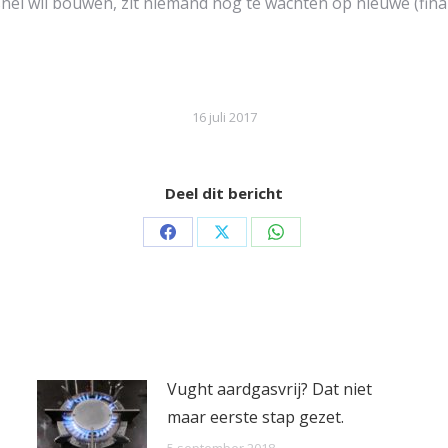
el wil bouwen, zit niemand nog te wachten op nieuwe (finan
16 juli 2017
Deel dit bericht
Share
Share
Share
on
on
on
Facebook
X
WhatsApp
Vught aardgasvrij? Dat niet
maar eerste stap gezet.