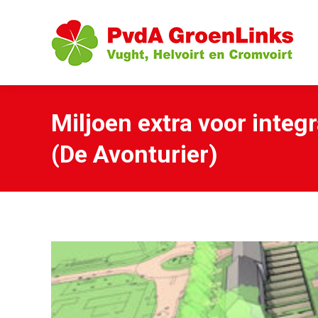
Miljoen extra voor inte
(De Avonturier)