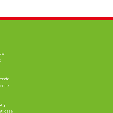
euw
t
einde
litie
burg
et losse