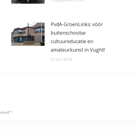
5 september 2018
PvdA-GroenLinks: vóór
buitenschoolse
cultuureducatie en
amateurkunst in Vught!
22 juni 2018
marked
*