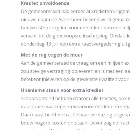
Krediet onvoldoende
De gemeenteraad had eerder al kredieten vrijgema
nieuwe naam De Avonturier bekend werd gemaakt, w
bouwkosten zorgden voor een tekort van een milj
verschil tot de goedkoopste inschrijving. Omdat d
donderdag 13 juli een extra raadsvergadering uit
Met de rug tegen de muur
Aan de gemeenteraad de vraag om een miljoen extr
zou stevige vertraging opleveren en is met een 
betekent inleveren op de gewenste kwaliteit voor 
Unanieme steun voor extra krediet
Schoorvoetend hebben daarom alle fracties, ook Pv
duurzame maatregelen waarvoor eerder een separa
Daarnaast heeft de fractie haar verbazing uitge
bouw hogere kosten ontstaan. Liever zag de frac