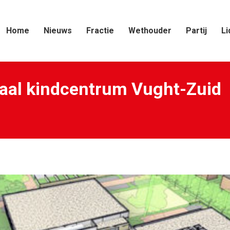
Home
Nieuws
Fractie
Wethouder
Partij
Li
graal kindcentrum Vught-Zuid