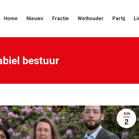
Home
Nieuws
Fractie
Wethouder
Partij
Li
abiel bestuur
JUN
2