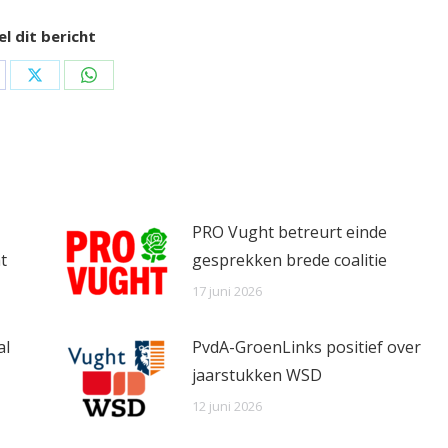
l dit bericht
are
Share
Share
on
on
cebook
X
WhatsApp
PRO Vught betreurt einde
t
gesprekken brede coalitie
17 juni 2026
al
PvdA-GroenLinks positief over
jaarstukken WSD
12 juni 2026