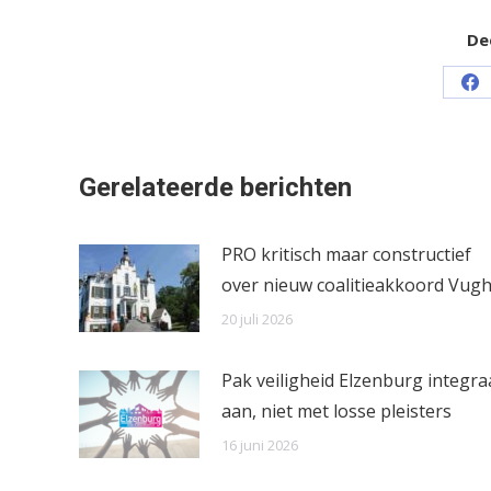
Dee
Sh
on
Fa
Gerelateerde berichten
PRO kritisch maar constructief
over nieuw coalitieakkoord Vugh
20 juli 2026
Pak veiligheid Elzenburg integra
aan, niet met losse pleisters
16 juni 2026