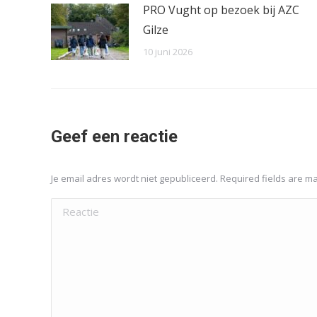
PRO Vught op bezoek bij AZC
Gilze
10 juni 2026
Geef een reactie
Je email adres wordt niet gepubliceerd. Required fields are 
Reactie