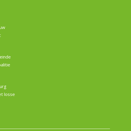
euw
t
einde
litie
burg
et losse