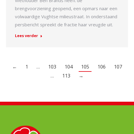
Wethouder Ben Brands heeft de
brengvoorziening geopend, een opmars naar een
volwaardige Vughtse milieustraat. In onderstaand
persbericht spreekt de fractie haar vreugde uit.
Lees verder
←
1
…
103
104
105
106
107
…
113
→