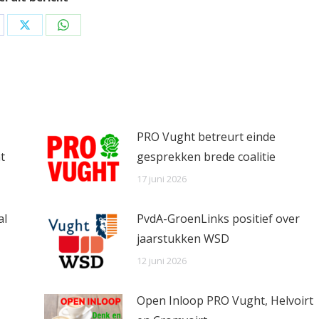
are
Share
Share
on
on
cebook
X
WhatsApp
PRO Vught betreurt einde
t
gesprekken brede coalitie
17 juni 2026
al
PvdA-GroenLinks positief over
jaarstukken WSD
12 juni 2026
Open Inloop PRO Vught, Helvoirt