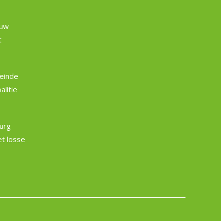
euw
t
einde
litie
burg
et losse