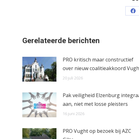
Sh
on
Fa
Gerelateerde berichten
PRO kritisch maar constructief
over nieuw coalitieakkoord Vugh
20 juli 2026
Pak veiligheid Elzenburg integra
aan, niet met losse pleisters
16 juni 2026
PRO Vught op bezoek bij AZC