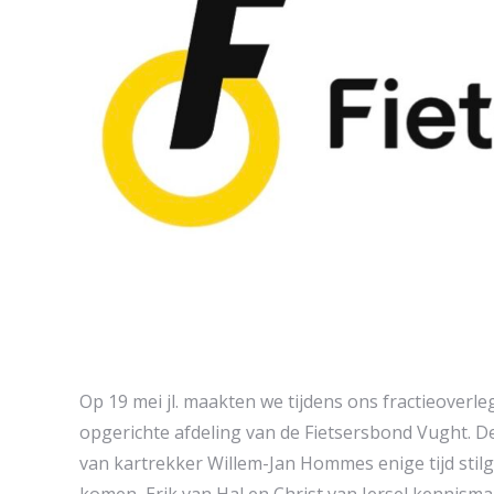
Op 19 mei jl. maakten we tijdens ons fractieover
opgerichte afdeling van de Fietsersbond Vught. De 
van kartrekker Willem-Jan Hommes enige tijd stil
komen Erik van Hal en Christ van Iersel kennismak