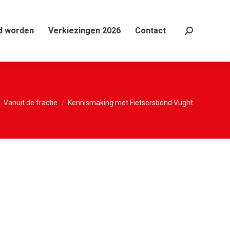
d worden
Verkiezingen 2026
Contact
Search:
 hier:
Vanuit de fractie
Kennismaking met Fietsersbond Vught