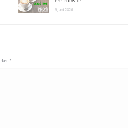
en Cromvoirt
9 juni 2026
marked
*