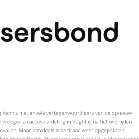
leg kennis met enkele vertegenwoordigers van de opnieuw
vroeger zo actieve afdeling in Vught is na het overlijden
gevallen. Maar inmiddels is de draad weer opgepakt en
en met de fractie. Zij presenteren hierbij hun plannen voor