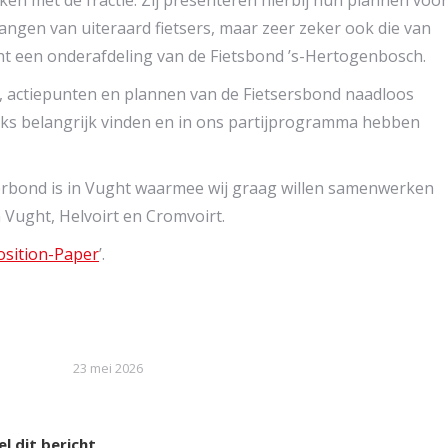
angen van uiteraard fietsers, maar zeer zeker ook die van
t een onderafdeling van de Fietsbond ’s-Hertogenbosch.
n, actiepunten en plannen van de Fietsersbond naadloos
nks belangrijk vinden en in ons partijprogramma hebben
etserbond is in Vught waarmee wij graag willen samenwerken
 Vught, Helvoirt en Cromvoirt.
osition-Paper
’.
23 mei 2026
l dit bericht