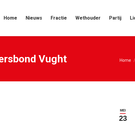
Home
Nieuws
Fractie
Wethouder
Partij
Li
ersbond Vught
Je bent
Home
MEI
23