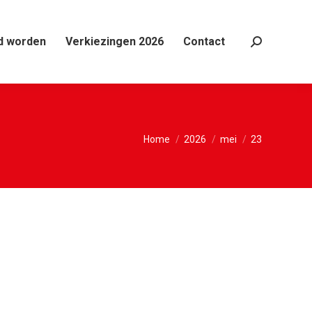
d worden
Verkiezingen 2026
Contact
Search:
Je bent hier:
Home
2026
mei
23