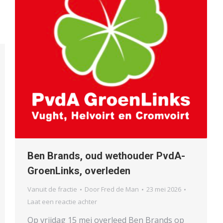
Ben Brands, oud wethouder PvdA-
GroenLinks, overleden
Vanuit de fractie
Door
Fred de Man
23 mei 2026
Laat een reactie achter
Op vrijdag 15 mei overleed Ben Brands op