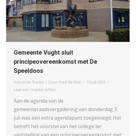
Gemeente Vught sluit
principeovereenkomst met De
Speeldoos
Vanuit de fractie
Door
Fred de Man
10 juli 2025
Laat een reactie achter
Aan de agenda van de
gemeenteraadsvergadering van donderdag 3
juli was een extra agendapunt toegevoegd. Het
betreft het voorstel van het college ter
vaststelling van een principeovereenkomst met