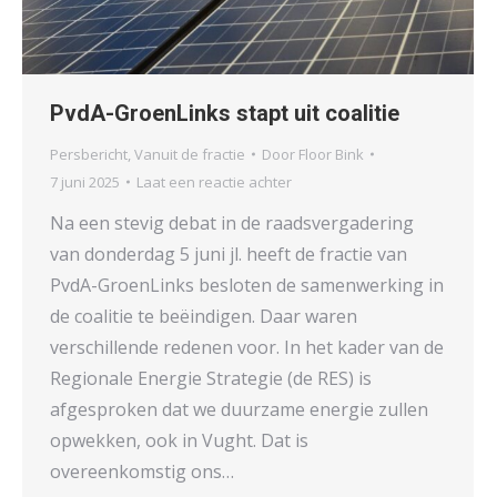
PvdA-GroenLinks stapt uit coalitie
Persbericht
,
Vanuit de fractie
Door
Floor Bink
7 juni 2025
Laat een reactie achter
Na een stevig debat in de raadsvergadering
van donderdag 5 juni jl. heeft de fractie van
PvdA-GroenLinks besloten de samenwerking in
de coalitie te beëindigen. Daar waren
verschillende redenen voor. In het kader van de
Regionale Energie Strategie (de RES) is
afgesproken dat we duurzame energie zullen
opwekken, ook in Vught. Dat is
overeenkomstig ons…