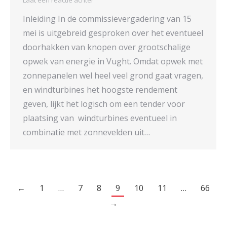
Inleiding In de commissievergadering van 15
mei is uitgebreid gesproken over het eventueel
doorhakken van knopen over grootschalige
opwek van energie in Vught. Omdat opwek met
zonnepanelen wel heel veel grond gaat vragen,
en windturbines het hoogste rendement
geven, lijkt het logisch om een tender voor
plaatsing van windturbines eventueel in
combinatie met zonnevelden uit…
←
1
…
7
8
9
10
11
…
66
→