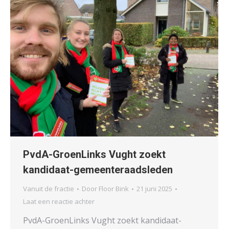
PvdA-GroenLinks Vught zoekt
kandidaat-gemeenteraadsleden
Vanuit de fractie
Door
Floor Bink
21 juni 2025
Laat een reactie achter
PvdA-GroenLinks Vught zoekt kandidaat-