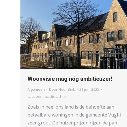
Woonvisie mag nóg ambitieuzer!
Algemeen
Door
Floor Bink
21 juni 2025
Laat een reactie achter
Zoals in heel ons land is de behoefte aan
betaalbare woningen in de gemeente Vught
zeer groot. De huizenprijzen rijzen de pan