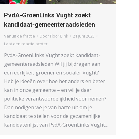
PvdA-GroenLinks Vught zoekt
kandidaat-gemeenteraadsleden
Vanuit de fractie
Door
Floor Bink
21 juni 2025
Laat een reactie achter
PvdA-GroenLinks Vught zoekt kandidaat-
gemeenteraadsleden Wil jij bijdragen aan
een eerlijker, groener en socialer Vught?
Heb je ideeën over hoe het anders en beter
kan in onze gemeente – en wil je daar
politieke verantwoordelijkheid voor nemen?
Dan nodigen we je van harte uit om je
kandidaat te stellen voor de gezamenlijke
kandidatenlijst van PvdA-GroenLinks Vught…