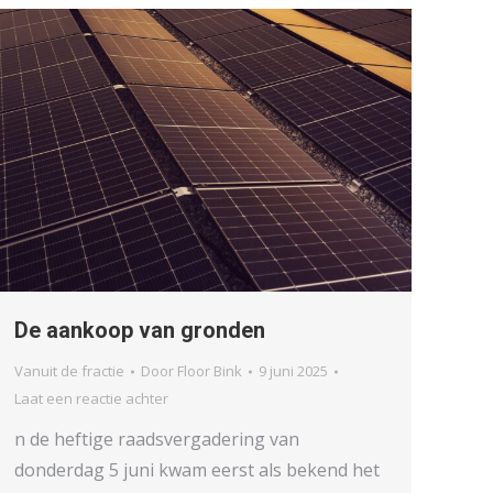
De aankoop van gronden
Vanuit de fractie
Door
Floor Bink
9 juni 2025
Laat een reactie achter
n de heftige raadsvergadering van
donderdag 5 juni kwam eerst als bekend het