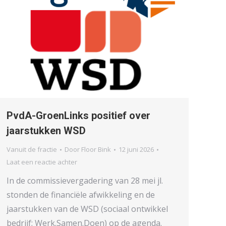
PvdA-GroenLinks positief over
jaarstukken WSD
Vanuit de fractie
Door
Floor Bink
12 juni 2026
Laat een reactie achter
In de commissievergadering van 28 mei jl.
stonden de financiële afwikkeling en de
jaarstukken van de WSD (sociaal ontwikkel
bedrijf; Werk.Samen.Doen) op de agenda.