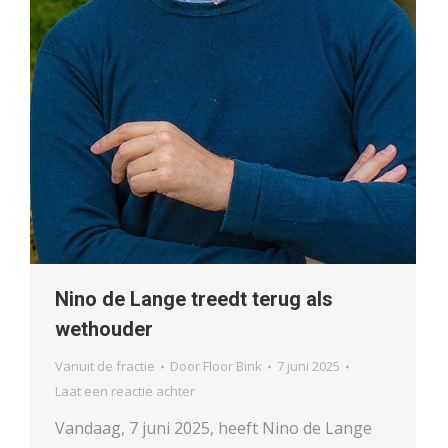
Nino de Lange treedt terug als
wethouder
Vanuit de fractie
Door
Floor Bink
7 juni 2025
Laat een reactie achter
Vandaag, 7 juni 2025, heeft Nino de Lange