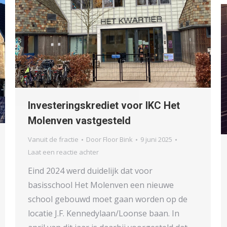
Investeringskrediet voor IKC Het
Molenven vastgesteld
Vanuit de fractie
Door
Floor Bink
9 juni 2025
Laat een reactie achter
Eind 2024 werd duidelijk dat voor
basisschool Het Molenven een nieuwe
school gebouwd moet gaan worden op de
locatie J.F. Kennedylaan/Loonse baan. In