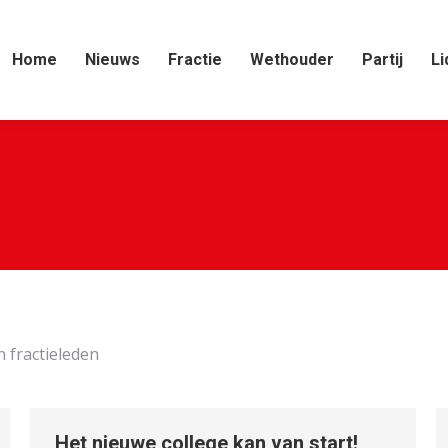
Home
Nieuws
Fractie
Wethouder
Partij
Li
n fractieleden
Het nieuwe college kan van start!