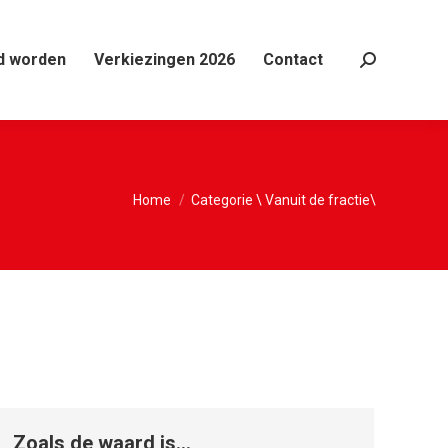
d worden
Verkiezingen 2026
Contact
Search:
Je bent hier:
Home
Categorie \ Vanuit de fractie\
Zoals de waard is…