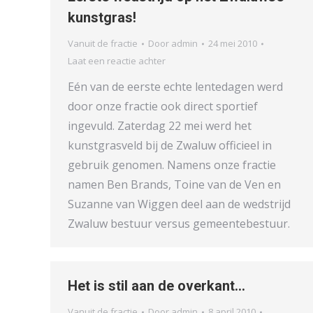
kunstgras!
Vanuit de fractie
Door
admin
24 mei 2010
Laat een reactie achter
Eén van de eerste echte lentedagen werd
door onze fractie ook direct sportief
ingevuld. Zaterdag 22 mei werd het
kunstgrasveld bij de Zwaluw officieel in
gebruik genomen. Namens onze fractie
namen Ben Brands, Toine van de Ven en
Suzanne van Wiggen deel aan de wedstrijd
Zwaluw bestuur versus gemeentebestuur.
Het is stil aan de overkant…
Vanuit de fractie
Door
admin
8 april 2010