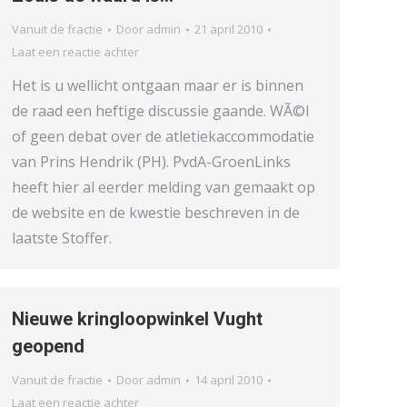
Vanuit de fractie
Door
admin
21 april 2010
Laat een reactie achter
Het is u wellicht ontgaan maar er is binnen
de raad een heftige discussie gaande. WÃ©l
of geen debat over de atletiekaccommodatie
van Prins Hendrik (PH). PvdA-GroenLinks
heeft hier al eerder melding van gemaakt op
de website en de kwestie beschreven in de
laatste Stoffer.
Nieuwe kringloopwinkel Vught
geopend
Vanuit de fractie
Door
admin
14 april 2010
Laat een reactie achter