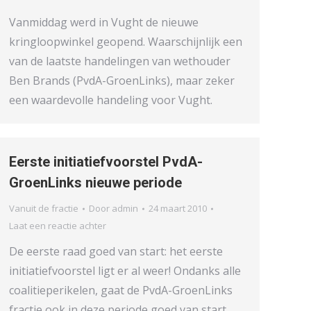
Vanmiddag werd in Vught de nieuwe
kringloopwinkel geopend. Waarschijnlijk een
van de laatste handelingen van wethouder
Ben Brands (PvdA-GroenLinks), maar zeker
een waardevolle handeling voor Vught.
Eerste initiatiefvoorstel PvdA-
GroenLinks nieuwe periode
Vanuit de fractie
Door
admin
24 maart 2010
Laat een reactie achter
De eerste raad goed van start: het eerste
initiatiefvoorstel ligt er al weer! Ondanks alle
coalitieperikelen, gaat de PvdA-GroenLinks
fractie ook in deze periode goed van start.