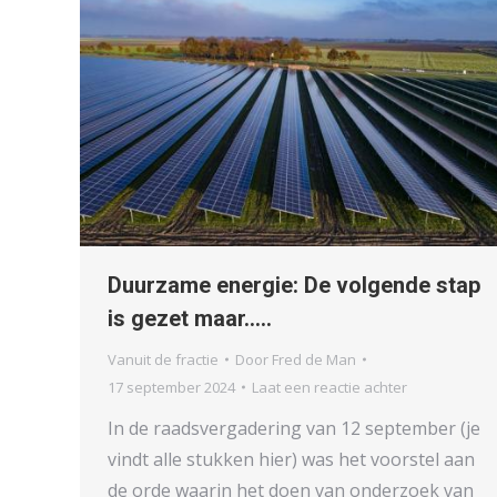
Duurzame energie: De volgende stap
is gezet maar…..
Vanuit de fractie
Door
Fred de Man
17 september 2024
Laat een reactie achter
In de raadsvergadering van 12 september (je
vindt alle stukken hier) was het voorstel aan
de orde waarin het doen van onderzoek van