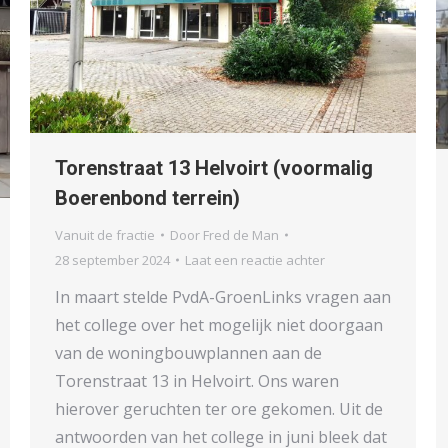
Torenstraat 13 Helvoirt (voormalig
Boerenbond terrein)
Vanuit de fractie
Door
Fred de Man
28 september 2024
Laat een reactie achter
In maart stelde PvdA-GroenLinks vragen aan
het college over het mogelijk niet doorgaan
van de woningbouwplannen aan de
Torenstraat 13 in Helvoirt. Ons waren
hierover geruchten ter ore gekomen. Uit de
antwoorden van het college in juni bleek dat