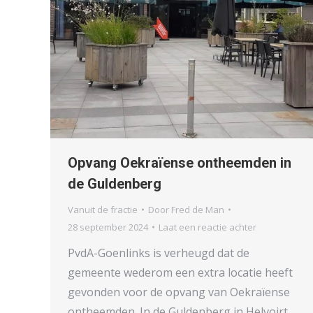
Opvang Oekraïense ontheemden in
de Guldenberg
Vanuit de fractie
Door
Fred de Man
28 september 2024
Laat een reactie achter
PvdA-Goenlinks is verheugd dat de
gemeente wederom een extra locatie heeft
gevonden voor de opvang van Oekraïense
ontheemden. In de Guldenberg in Helvoirt