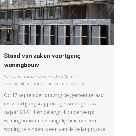
Stand van zaken voortgang
woningbouw
Vanuit de fractie
Door
Fred de Man
27 september 2024
Laat een reactie achter
Op 17 september ontving de gemeenteraad
de ‘Voortgangsrapportage woningbouw
najaar 2024’. Een belangrijk onderwerp:
woningbouw en de mogelijkheid om een
woning te vinden is een van de belangrijkste