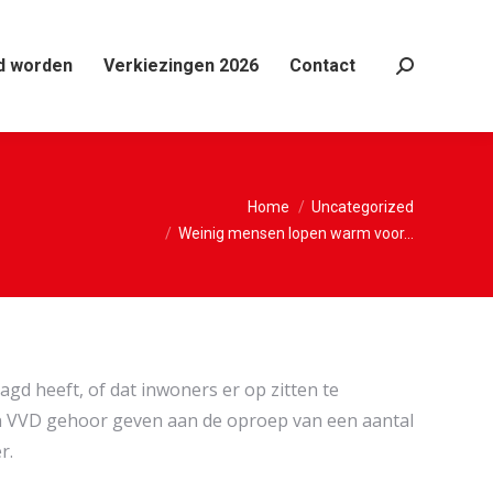
d worden
Verkiezingen 2026
Contact
Search:
Je bent hier:
Home
Uncategorized
Weinig mensen lopen warm voor…
d heeft, of dat inwoners er op zitten te
en VVD gehoor geven aan de oproep van een aantal
r.