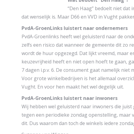
Wat bedoelt “Den Haag”?
“Den Haag” bedoelt niet dat 
dat wenselijk is. Maar D66 en VVD in Vught pakken
PvdA-GroenLinks luistert naar ondernemers
PvdA-Groenlinks heeft wel geluisterd naar de ond
zelfs een risico dat wanneer de gemeente dit zo 
wordt de huur opgezegd. Dat lijkt vreemd, maar er
keuzevrijheid heeft en niet open hoeft te gaan, g
7 dagen i.p.v. 6. De consument gaat namelijk nie
Voor grote winkelbedrijven is het allemaal overz
Vught. En voor hen maakt het wel degelijk uit.
PvdA-GroenLinks luistert naar inwoners
Wij hebben wel geluisterd naar inwoners die juist
tegen een periodieke zondag openstelling, maar v
dit. Dus waarom dan toch de winkels iedere zond