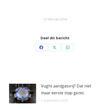
12 februari 2014
Deel dit bericht
Share
Share
Share
on
on
on
Facebook
X
WhatsApp
Vught aardgasvrij? Dat niet
maar eerste stap gezet.
5 september 2018