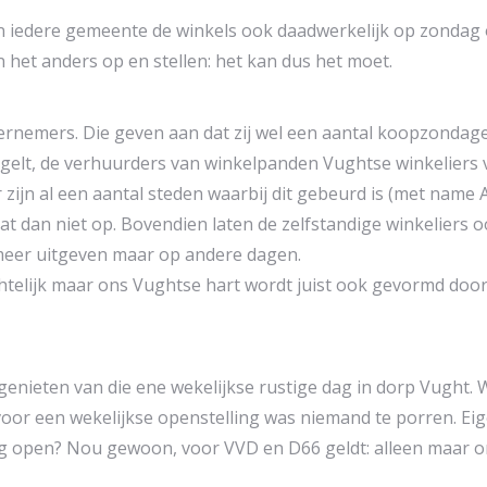
in iedere gemeente de winkels ook daadwerkelijk op zondag
 het anders op en stellen: het kan dus het moet.
ernemers. Die geven aan dat zij wel een aantal koopzondage
regelt, de verhuurders van winkelpanden Vughtse winkeliers
 zijn al een aantal steden waarbij dit gebeurd is (met nam
aat dan niet op. Bovendien laten de zelfstandige winkeliers 
t meer uitgeven maar op andere dagen.
ichtelijk maar ons Vughtse hart wordt juist ook gevormd do
 genieten van die ene wekelijkse rustige dag in dorp Vught.
oor een wekelijkse openstelling was niemand te porren. Eig
ag open? Nou gewoon, voor VVD en D66 geldt: alleen maar o