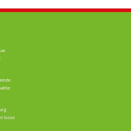
euw
t
einde
litie
burg
et losse