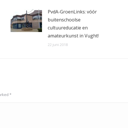
PvdA-GroenLinks: vóór
buitenschoolse
cultuureducatie en
amateurkunst in Vught!
22 juni 2018
marked
*