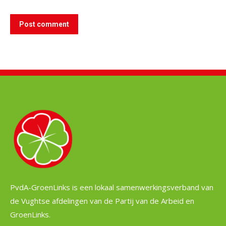
Post comment
PvdA-GroenLinks is een lokaal samenwerkingsverband van
de Vughtse afdelingen van de Partij van de Arbeid en
GroenLinks.