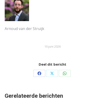
Arnoud van der Struijk
10 juni 2026
Deel dit bericht
Share
Share
Share
on
on
on
Facebook
X
WhatsApp
Gerelateerde berichten