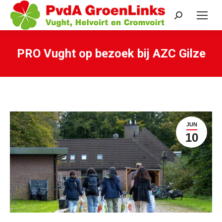
Search:
PRO Vught op bezoek bij AZC Gilze
Je bent hier:
JUN
10