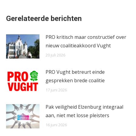
on
on
on
Facebook
X
WhatsApp
Gerelateerde berichten
PRO kritisch maar constructief over
nieuw coalitieakkoord Vught
20 juli 2026
PRO Vught betreurt einde
gesprekken brede coalitie
17 juni 2026
Pak veiligheid Elzenburg integraal
aan, niet met losse pleisters
16 juni 2026