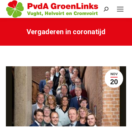
Search:
Vergaderen in coronatijd
Je bent hier:
NOV
20