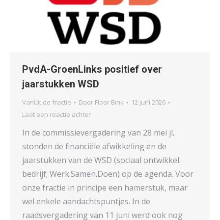
PvdA-GroenLinks positief over
jaarstukken WSD
Vanuit de fractie
Door
Floor Bink
12 juni 2026
Laat een reactie achter
In de commissievergadering van 28 mei jl.
stonden de financiële afwikkeling en de
jaarstukken van de WSD (sociaal ontwikkel
bedrijf; Werk.Samen.Doen) op de agenda. Voor
onze fractie in principe een hamerstuk, maar
wel enkele aandachtspuntjes. In de
raadsvergadering van 11 juni werd ook nog