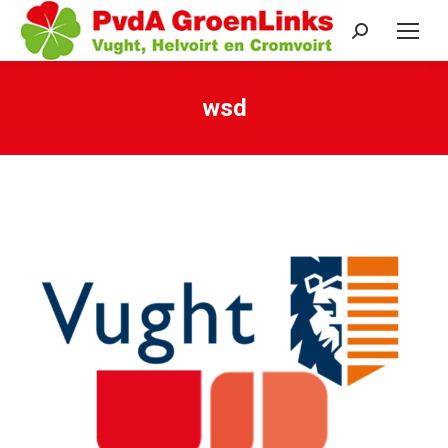
Search:
wsd
Je bent hier: