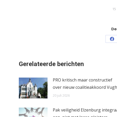
15
Dee
Sh
on
Fa
Gerelateerde berichten
PRO kritisch maar constructief
over nieuw coalitieakkoord Vugh
20 juli 2026
Pak veiligheid Elzenburg integra