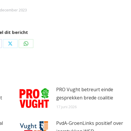
 december 2023
l dit bericht
are
Share
Share
on
on
cebook
X
WhatsApp
PRO Vught betreurt einde
t
gesprekken brede coalitie
17 juni 2026
al
PvdA-GroenLinks positief over