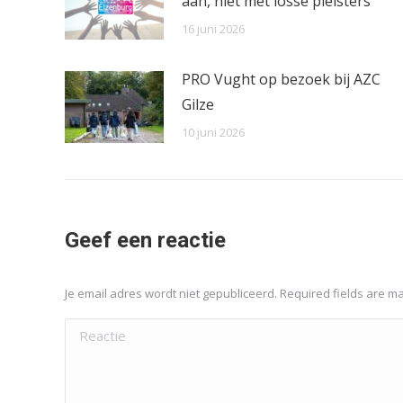
aan, niet met losse pleisters
16 juni 2026
PRO Vught op bezoek bij AZC
Gilze
10 juni 2026
Geef een reactie
Je email adres wordt niet gepubliceerd. Required fields are 
Reactie