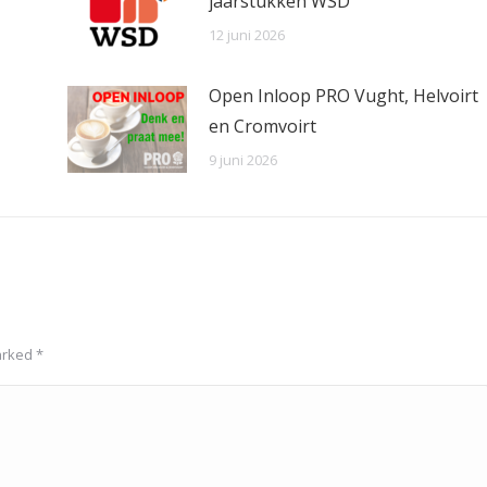
jaarstukken WSD
12 juni 2026
Open Inloop PRO Vught, Helvoirt
en Cromvoirt
9 juni 2026
marked
*