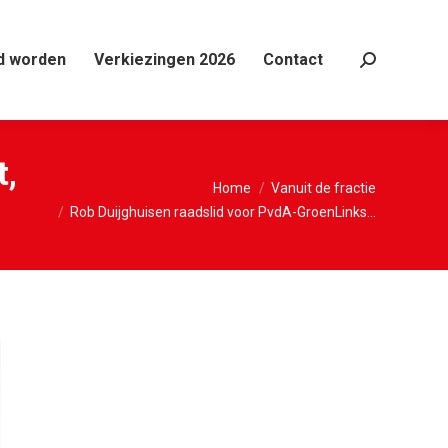
d worden
Verkiezingen 2026
Contact
Search:
t,
Je bent hier:
Home
Vanuit de fractie
Rob Duijghuisen raadslid voor PvdA-GroenLinks…