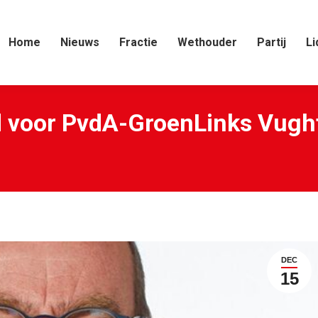
Home
Nieuws
Fractie
Wethouder
Partij
Li
d voor PvdA-GroenLinks Vugh
DEC
15