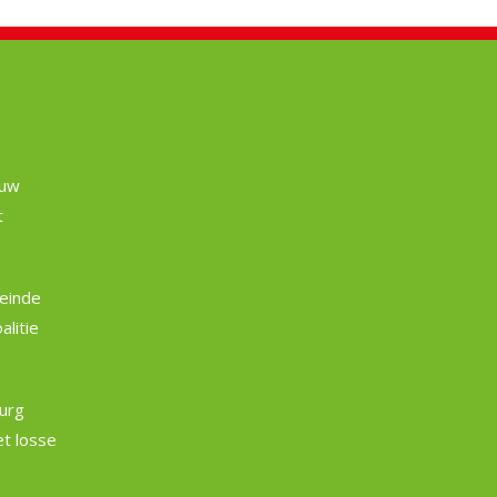
euw
t
einde
litie
burg
et losse