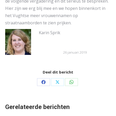
de volgende vergadering en dit serieus te bespreken.
Hier zijn we erg blij mee en we hopen binnenkort in
het Vughtse meer vrouwennamen op
straatnaamborden te zien prijken.
Karin Sprik
26 januari 2019
Deel dit bericht
Share
Share
Share
on
on
on
Facebook
X
WhatsApp
Gerelateerde berichten