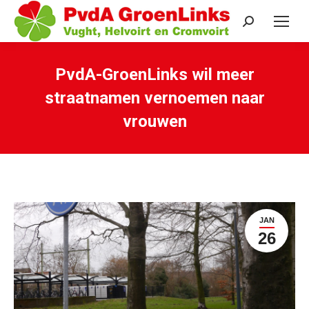
Search:
PvdA-GroenLinks wil meer
straatnamen vernoemen naar
vrouwen
Je bent hier:
JAN
26