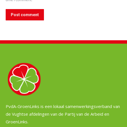
Post comment
PvdA-GroenLinks is een lokaal samenwerkingsverband van
de Vughtse afdelingen van de Partij van de Arbeid en
GroenLinks.