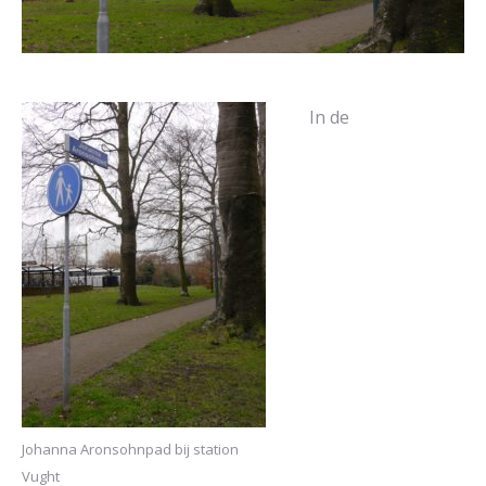
In de
Johanna Aronsohnpad bij station
Vught