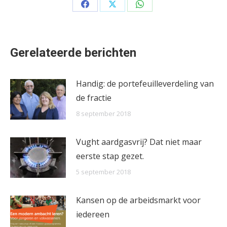
Share
Share
Share
on
on
on
Facebook
X
WhatsApp
Gerelateerde berichten
Handig: de portefeuilleverdeling van
de fractie
8 september 2018
Vught aardgasvrij? Dat niet maar
eerste stap gezet.
5 september 2018
Kansen op de arbeidsmarkt voor
iedereen