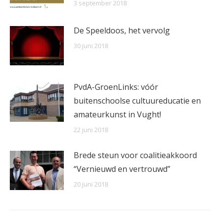
3 september 2018
De Speeldoos, het vervolg
30 juni 2018
PvdA-GroenLinks: vóór
buitenschoolse cultuureducatie en
amateurkunst in Vught!
22 juni 2018
Brede steun voor coalitieakkoord
“Vernieuwd en vertrouwd”
20 juni 2018