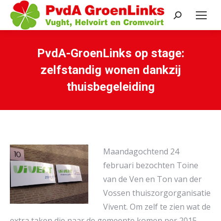
Search:
PvdA-GroenLinks op stage:
zelfstandig wonen dankzij
thuisbegeleiding
Je bent hier:
Maandagochtend 24
februari bezochten Toine
van de Ven en Ton van der
Vossen thuiszorgorganisatie
Vivent. Om zelf te zien wat de
extra taken die naar de gemeente komen per 2015