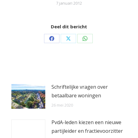
7 januari 2012
Deel dit bericht
Share
Share
Share
on
on
on
Facebook
X
WhatsApp
Schriftelijke vragen over
betaalbare woningen
26 mei 2020
PvdA-leden kiezen een nieuwe
partijleider en fractievoorzitter