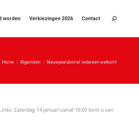
d worden
Verkiezingen 2026
Contact
Search:
Je bent hier:
Home
Algemeen
Nieuwjaarsborrel: iedereen welkom!
inks. Zaterdag 14 januari vanaf 16:00 bent u van