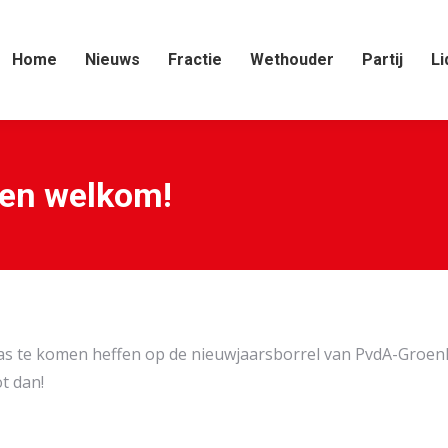
Home
Nieuws
Fractie
Wethouder
Partij
Li
een welkom!
las te komen heffen op de nieuwjaarsborrel van PvdA-GroenL
t dan!