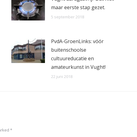
maar eerste stap gezet.
5 september 2018
PvdA-GroenLinks: vóór
buitenschoolse
cultuureducatie en
amateurkunst in Vught!
22 juni 2018
marked
*