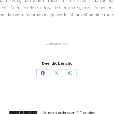
r de vraag aan andere fracties te stellen hoe zij dan de ma
bleef… Geen enkele fractie wilde hier op reageren. Ze nem
t, dan wordt daaraan meegewerkt. Maar zelf ambitie tonen bl
27 oktober 2013
Deel dit bericht
Share
Share
Share
on
on
on
Facebook
X
WhatsApp
Vught aardgasvrij? Dat niet