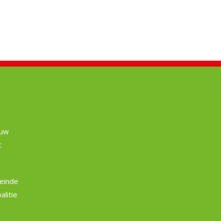
euw
t
einde
litie