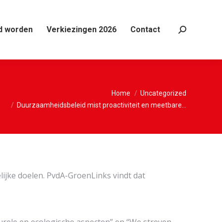
d worden
Verkiezingen 2026
Contact
Search:
hier:
Home
Uncategorized
Duurzaamheidsbeleid mist proactiviteit en meetbare…
ijke doelen. PvdA-GroenLinks vindt dat