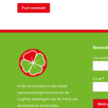
Post comment
Nieuwsb
Uw naa
Email
*
PvdA-GroenLinks is een lokaal
samenwerkingsverband van de
Vughtse afdelingen van de Partij van
de Arbeid en GroenLinks.