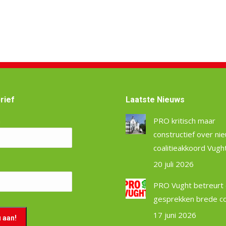
rief
Laatste Nieuws
m
PRO kritisch maar
constructief over ni
coalitieakkoord Vugh
20 juli 2026
PRO Vught betreurt 
gesprekken brede coa
17 juni 2026