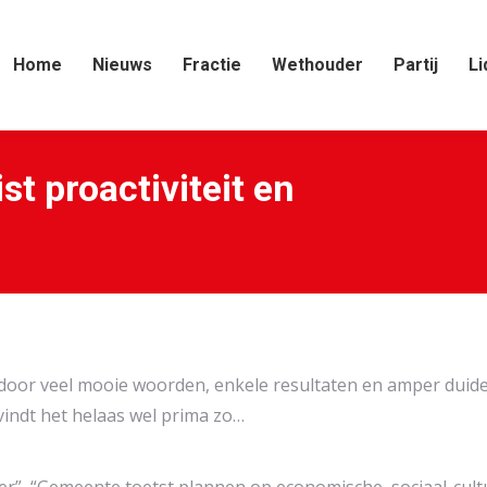
Home
Nieuws
Fractie
Wethouder
Partij
Li
t proactiviteit en
Je bent 
oor veel mooie woorden, enkele resultaten en amper duidel
indt het helaas wel prima zo…