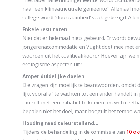
“Het label ‘Millenniumgemeente’ wordt zichtbaard
naar een klimaatneutrale gemeente”. Allemaal mooi
college wordt ‘duurzaamheid’ vaak gebezigd. All
Enkele resultaten
Niet dat er helemaal niets gebeurd. Er wordt bew
jongerenaccommodatie en Vught doet mee met enkele
woorden uit het coalitieakkoord? Hoever zijn we 
ecologische aspecten uit?
Amper duidelijke doelen
Die vragen zijn moeilijk te beantwoorden, omdat d
lijkt vooral af te wachten tot een ander handelt 
om zelf met een initiatief te komen om wel meetbar
bepalen niet het doel, maar hooguit het tempo wa
Houding raad teleurstellend…
Tijdens de behandeling in de commissie van
10 ok