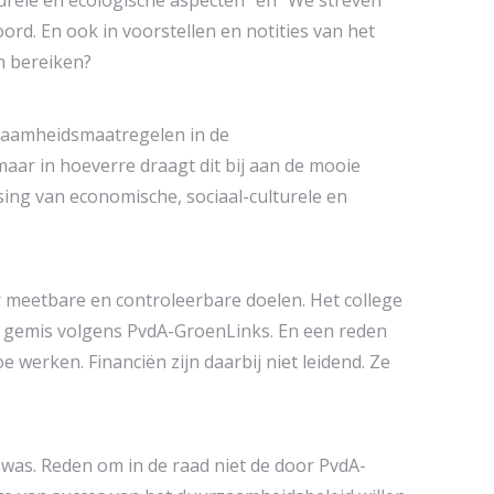
urele en ecologische aspecten” en “We streven
rd. En ook in voorstellen en notities van het
n bereiken?
urzaamheidsmaatregelen in de
aar in hoeverre draagt dit bij aan de mooie
ing van economische, sociaal-culturele en
r meetbare en controleerbare doelen. Het college
Een gemis volgens PvdA-GroenLinks. En een reden
 werken. Financiën zijn daarbij niet leidend. Ze
el was. Reden om in de raad niet de door PvdA-