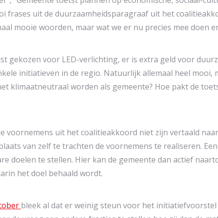
er”, “Gemeente toetst plannen op economische, sociaal-cult
 frases uit de duurzaamheidsparagraaf uit het coalitieakkoo
emaal mooie woorden, maar wat we er nu precies mee doen e
ust gekozen voor LED-verlichting, er is extra geld voor du
 initiatieven in de regio. Natuurlijk allemaal heel mooi, m
met klimaatneutraal worden als gemeente? Hoe pakt de toets
e voornemens uit het coalitieakkoord niet zijn vertaald naa
in plaats van zelf te trachten de voornemens te realiseren. 
e doelen te stellen. Hier kan de gemeente dan actief naartoe
arin het doel behaald wordt.
tober
bleek al dat er weinig steun voor het initiatiefvoorst