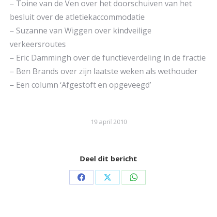
– Toine van de Ven over het doorschuiven van het
besluit over de atletiekaccommodatie
– Suzanne van Wiggen over kindveilige
verkeersroutes
– Eric Dammingh over de functieverdeling in de fractie
– Ben Brands over zijn laatste weken als wethouder
– Een column ‘Afgestoft en opgeveegd’
19 april 2010
Deel dit bericht
Share
Share
Share
on
on
on
Facebook
X
WhatsApp