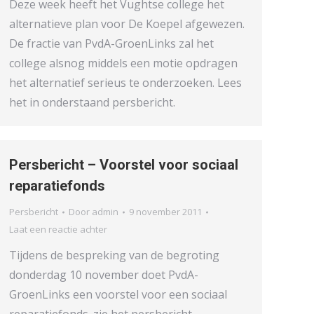
Deze week heeft het Vughtse college het
alternatieve plan voor De Koepel afgewezen.
De fractie van PvdA-GroenLinks zal het
college alsnog middels een motie opdragen
het alternatief serieus te onderzoeken. Lees
het in onderstaand persbericht.
Persbericht – Voorstel voor sociaal
reparatiefonds
Persbericht
Door
admin
9 november 2011
Laat een reactie achter
Tijdens de bespreking van de begroting
donderdag 10 november doet PvdA-
GroenLinks een voorstel voor een sociaal