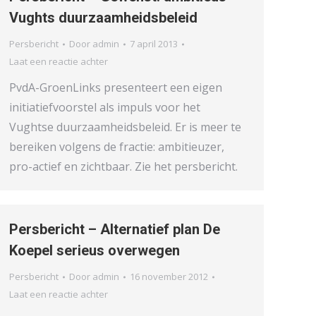
Vughts duurzaamheidsbeleid
Persbericht
Door
admin
7 april 2013
Laat een reactie achter
PvdA-GroenLinks presenteert een eigen
initiatiefvoorstel als impuls voor het
Vughtse duurzaamheidsbeleid. Er is meer te
bereiken volgens de fractie: ambitieuzer,
pro-actief en zichtbaar. Zie het persbericht.
Persbericht – Alternatief plan De
Koepel serieus overwegen
Persbericht
Door
admin
16 november 2012
Laat een reactie achter