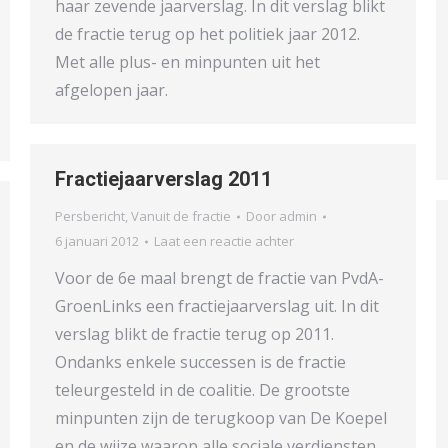
haar zevende jaarverslag. In dit verslag blikt
de fractie terug op het politiek jaar 2012.
Met alle plus- en minpunten uit het
afgelopen jaar.
Fractiejaarverslag 2011
Persbericht
,
Vanuit de fractie
Door
admin
6 januari 2012
Laat een reactie achter
Voor de 6e maal brengt de fractie van PvdA-
GroenLinks een fractiejaarverslag uit. In dit
verslag blikt de fractie terug op 2011.
Ondanks enkele successen is de fractie
teleurgesteld in de coalitie. De grootste
minpunten zijn de terugkoop van De Koepel
en de wijze waarop alle sociale verdiensten