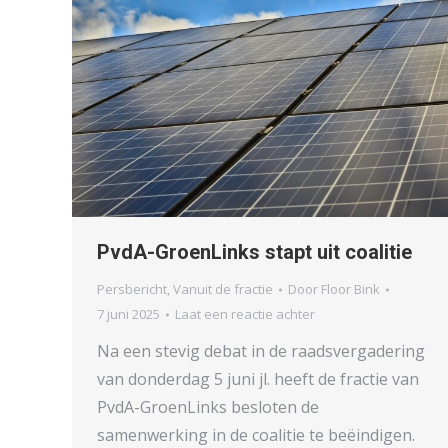
PvdA-GroenLinks stapt uit coalitie
Persbericht
,
Vanuit de fractie
Door
Floor Bink
7 juni 2025
Laat een reactie achter
Na een stevig debat in de raadsvergadering
van donderdag 5 juni jl. heeft de fractie van
PvdA-GroenLinks besloten de
samenwerking in de coalitie te beëindigen.