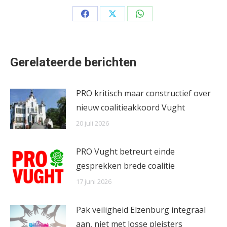
Share
Share
Share
on
on
on
Facebook
X
WhatsApp
Gerelateerde berichten
PRO kritisch maar constructief over
nieuw coalitieakkoord Vught
20 juli 2026
PRO Vught betreurt einde
gesprekken brede coalitie
17 juni 2026
Pak veiligheid Elzenburg integraal
aan, niet met losse pleisters