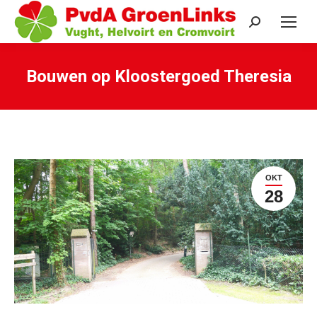
Search:
Bouwen op Kloostergoed Theresia
Je bent hier:
OKT
28