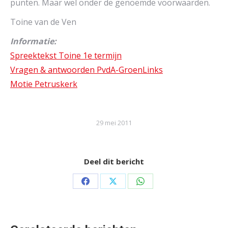
punten. Maar wel onder de genoemde voorwaarden.
Toine van de Ven
Informatie:
Spreektekst Toine 1e termijn
Vragen & antwoorden PvdA-GroenLinks
Motie Petruskerk
29 mei 2011
Deel dit bericht
Share
Share
Share
on
on
on
Facebook
X
WhatsApp