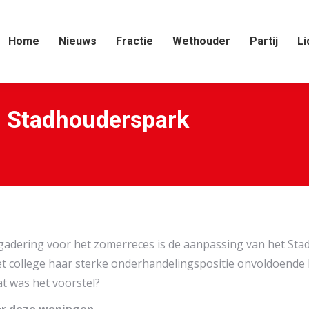
Home
Nieuws
Fractie
Wethouder
Partij
Li
 Stadhouderspark
Je bent hie
rgadering voor het zomerreces is de aanpassing van het St
et college haar sterke onderhandelingspositie onvoldoende
at was het voorstel?