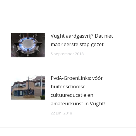
on
on
on
Facebook
X
WhatsApp
Vught aardgasvrij? Dat niet
maar eerste stap gezet.
5 september 2018
PvdA-GroenLinks: vóór
buitenschoolse
cultuureducatie en
amateurkunst in Vught!
22 juni 2018