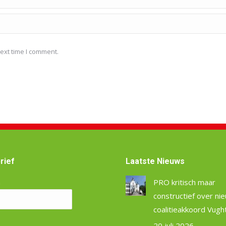
ext time I comment.
rief
Laatste Nieuws
m
PRO kritisch maar
constructief over ni
coalitieakkoord Vugh
20 juli 2026