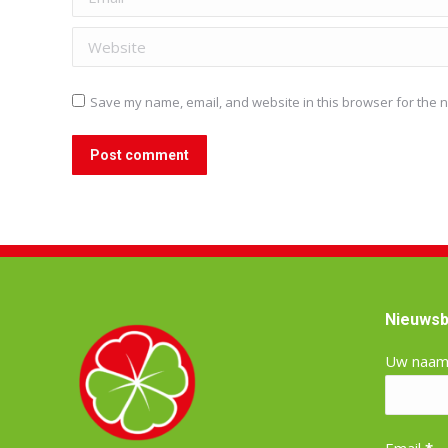
Website
Save my name, email, and website in this browser for the n
Post comment
Nieuwsb
Uw naa