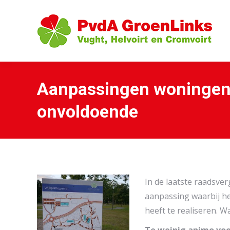
Aanpassingen woningen
onvoldoende
In de laatste raadsve
aanpassing waarbij h
heeft te realiseren. W