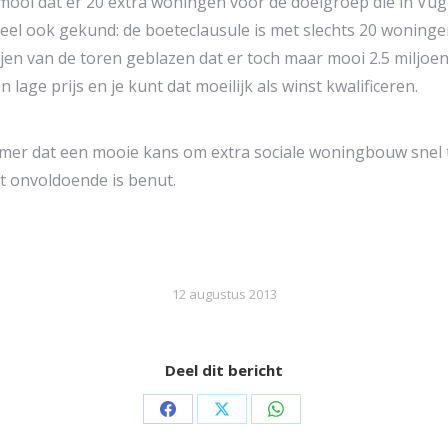
t mooi dat er 20 extra woningen voor de doelgroep die in Vug
rdeel ook gekund: de boeteclausule is met slechts 20 wonin
jen van de toren geblazen dat er toch maar mooi 2.5 miljoen 
 lage prijs en je kunt dat moeilijk als winst kwalificeren.
mer dat een mooie kans om extra sociale woningbouw snel te
t onvoldoende is benut.
12 augustus 2013
Deel dit bericht
Share
Share
Share