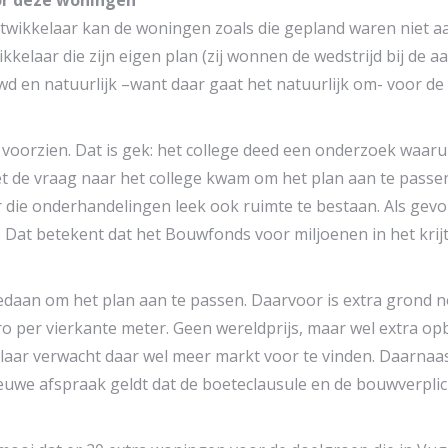
or deze woningen
wikkelaar kan de woningen zoals die gepland waren niet aa
ikkelaar die zijn eigen plan (zij wonnen de wedstrijd bij de 
en natuurlijk –want daar gaat het natuurlijk om- voor de
voorzien. Dat is gek: het college deed een onderzoek waaruit
t de vraag naar het college kwam om het plan aan te passen
 die onderhandelingen leek ook ruimte te bestaan. Als gevolg
. Dat betekent dat het Bouwfonds voor miljoenen in het krij
daan om het plan aan te passen. Daarvoor is extra grond n
uro per vierkante meter. Geen wereldprijs, maar wel extra o
aar verwacht daar wel meer markt voor te vinden. Daarnaas
ieuwe afspraak geldt dat de boeteclausule en de bouwverplich