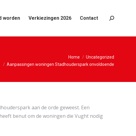
d worden
Verkiezingen 2026
Contact
Search:
r:
Home
Uncategorized
Aanpassingen woningen Stadhouderspark onvoldoende
adhouderspark aan de orde geweest. Een
 heeft benut om de woningen die Vught nodig