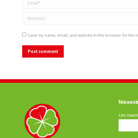
Email *
Website
Save my name, email, and website in this browser for the n
Post comment
Nieuwsb
Uw naa