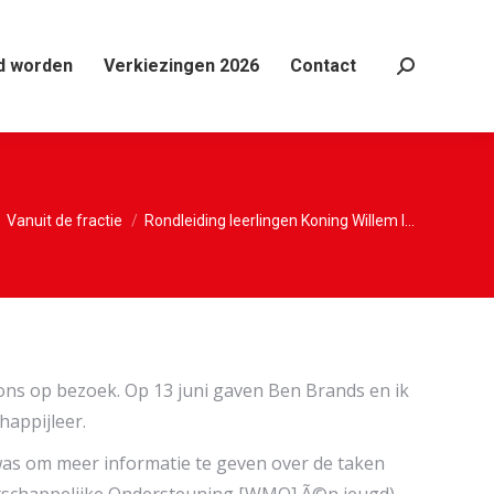
d worden
Verkiezingen 2026
Contact
Search:
 hier:
Vanuit de fractie
Rondleiding leerlingen Koning Willem I…
j ons op bezoek. Op 13 juni gaven Ben Brands en ik
happijleer.
 was om meer informatie te geven over de taken