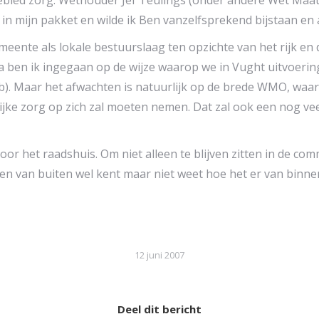
bied zorg. Wethouder Jef Teulings (onder andere Wet Maa
n mijn pakket en wilde ik Ben vanzelfsprekend bijstaan en 
nte als lokale bestuurslaag ten opzichte van het rijk en 
a ben ik ingegaan op de wijze waarop we in Vught uitvoer
). Maar het afwachten is natuurlijk op de brede WMO, waar
jke zorg op zich zal moeten nemen. Dat zal ook een nog ve
oor het raadshuis. Om niet alleen te blijven zitten in de c
en van buiten wel kent maar niet weet hoe het er van binnen 
12 juni 2007
Deel dit bericht