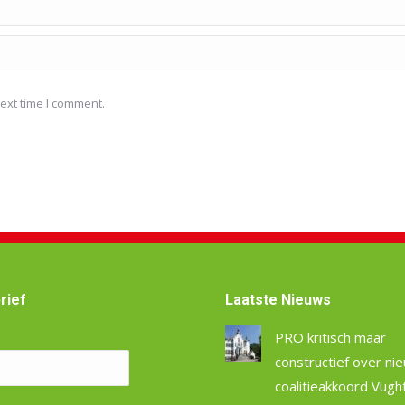
ext time I comment.
rief
Laatste Nieuws
m
PRO kritisch maar
constructief over ni
coalitieakkoord Vugh