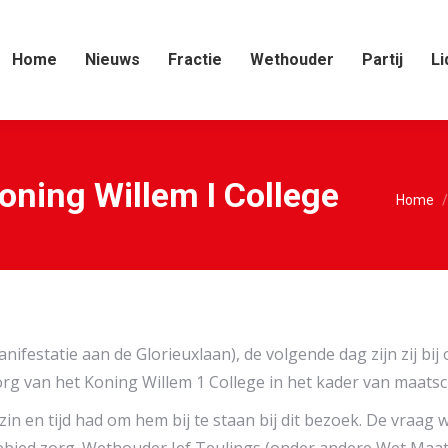
Home
Nieuws
Fractie
Wethouder
Partij
Li
oning Willem I College
Je bent
Home
nifestatie aan de Glorieuxlaan), de volgende dag zijn zij bi
org van het Koning Willem 1 College in het kader van maatsc
in en tijd had om hem bij te staan bij dit bezoek. De vraag