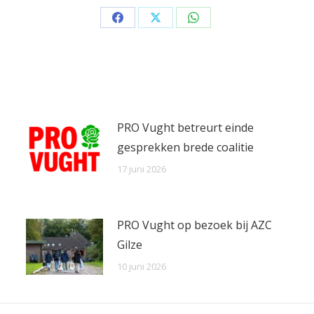
Share
Share
Share
on
on
on
Facebook
X
WhatsApp
PRO Vught betreurt einde
gesprekken brede coalitie
17 juni 2026
PRO Vught op bezoek bij AZC
Gilze
10 juni 2026