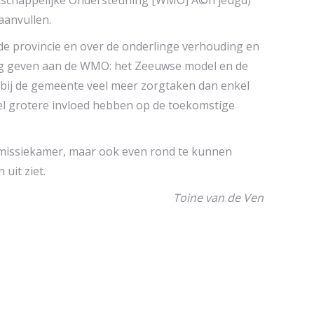
tschappelijke Ondersteuning [WMO] Ã©n jeugd)
aanvullen.
de provincie en over de onderlinge verhouding en
ing geven aan de WMO: het Zeeuwse model en de
bij de gemeente veel meer zorgtaken dan enkel
el grotere invloed hebben op de toekomstige
ommissiekamer, maar ook even rond te kunnen
uit ziet.
Toine van de Ven