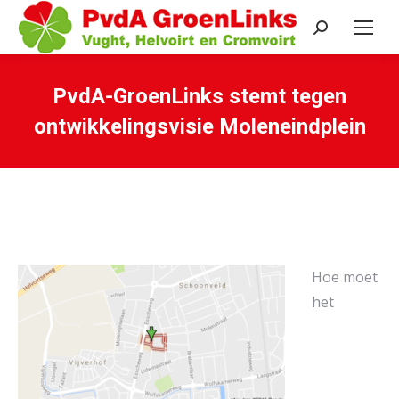
Search:
PvdA-GroenLinks stemt tegen
ontwikkelingsvisie Moleneindplein
Je bent hier:
Hoe moet
het