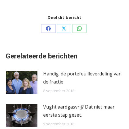
Deel dit bericht
Share
Share
Share
on
on
on
Facebook
X
WhatsApp
Gerelateerde berichten
Handig: de portefeuilleverdeling van
de fractie
8 september 2018
Vught aardgasvrij? Dat niet maar
eerste stap gezet.
5 september 2018