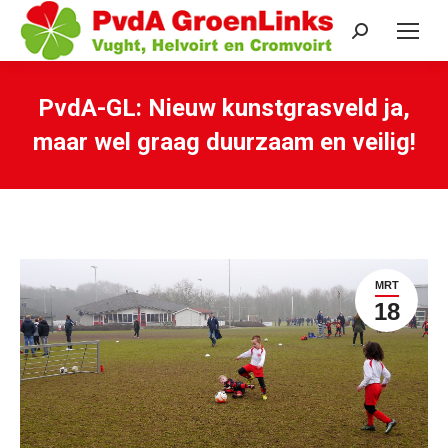
Search:
PvdA-GL: Nieuw kunstgrasveld ja,
maar wel graag duurzaam en veilig!
Je bent hier:
MRT
18