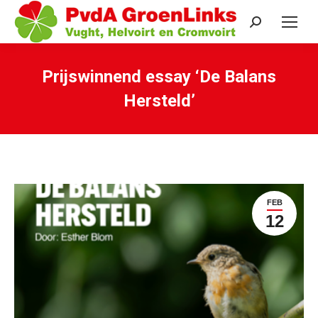
Search:
Prijswinnend essay ‘De Balans
Hersteld’
Je bent hier:
FEB
12