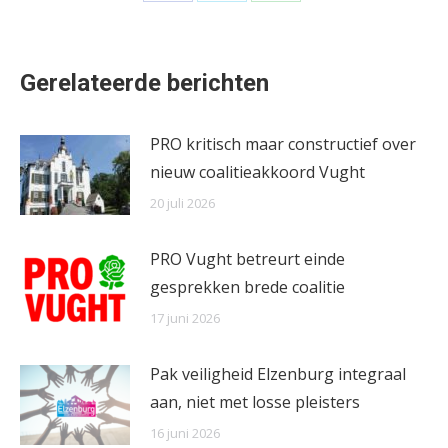
Share
Share
Share
on
on
on
Facebook
X
WhatsApp
Gerelateerde berichten
PRO kritisch maar constructief over
nieuw coalitieakkoord Vught
20 juli 2026
PRO Vught betreurt einde
gesprekken brede coalitie
17 juni 2026
Pak veiligheid Elzenburg integraal
aan, niet met losse pleisters
16 juni 2026