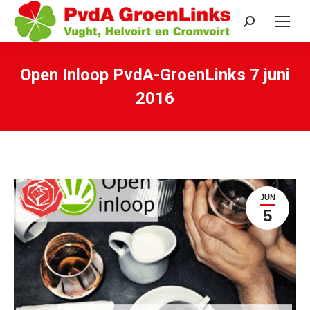
Search:
Open Inloop PvdA-GroenLinks 7 juni
2016
Je bent hier:
JUN
5