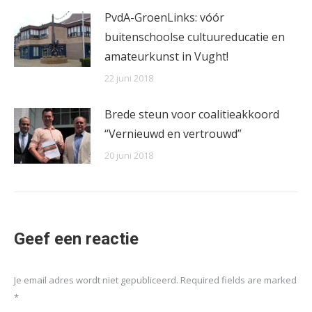
PvdA-GroenLinks: vóór
buitenschoolse cultuureducatie en
amateurkunst in Vught!
22 juni 2018
Brede steun voor coalitieakkoord
“Vernieuwd en vertrouwd”
20 juni 2018
Geef een reactie
Je email adres wordt niet gepubliceerd. Required fields are marked
*