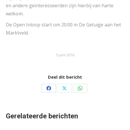
en andere geïnteresseerden zijn hierbij van harte
welkom.
De Open Inloop start om 20:00 in De Getuige aan het
Marktveld.
5 juni 2016
Deel dit bericht
Share
Share
Share
on
on
on
Facebook
X
WhatsApp
Gerelateerde berichten