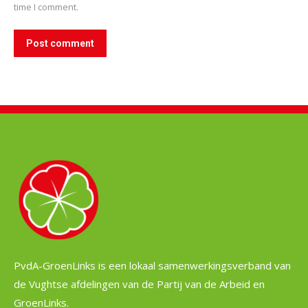
time I comment.
Post comment
PvdA-GroenLinks is een lokaal samenwerkingsverband van
de Vughtse afdelingen van de Partij van de Arbeid en
GroenLinks.