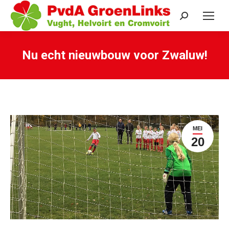
Search:
Nu echt nieuwbouw voor Zwaluw!
Je bent hier:
MEI
20