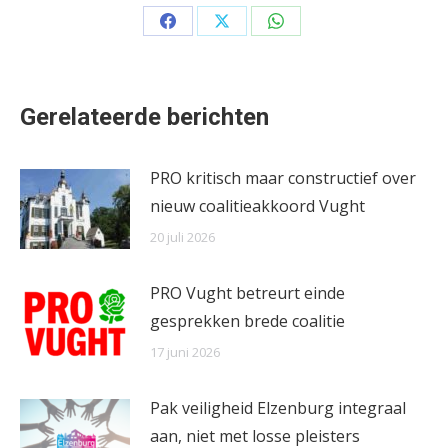
Share
Share
Share
on
on
on
Facebook
X
WhatsApp
Gerelateerde berichten
PRO kritisch maar constructief over
nieuw coalitieakkoord Vught
20 juli 2026
PRO Vught betreurt einde
gesprekken brede coalitie
17 juni 2026
Pak veiligheid Elzenburg integraal
aan, niet met losse pleisters