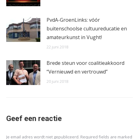
PvdA-GroenLinks: vóór
buitenschoolse cultuureducatie en
amateurkunst in Vught!
22 juni 2018
Brede steun voor coalitieakkoord
“Vernieuwd en vertrouwd”
20 juni 2018
Geef een reactie
Je email adres wordt niet gepubliceerd. Required fields are marked