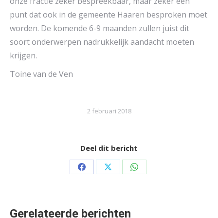
onze fractie zeker bespreekbaar, maar zeker een
punt dat ook in de gemeente Haaren besproken moet
worden. De komende 6-9 maanden zullen juist dit
soort onderwerpen nadrukkelijk aandacht moeten
krijgen.
Toine van de Ven
2 februari 2018
Deel dit bericht
Share
Share
Share
on
on
on
Facebook
X
WhatsApp
Gerelateerde berichten