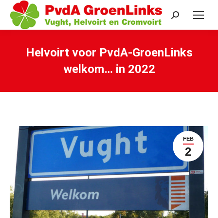
Search:
Helvoirt voor PvdA-GroenLinks
welkom… in 2022
Je bent hier:
FEB
2