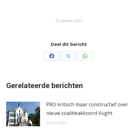
13 januari 2011
Deel dit bericht
Share
Share
Share
on
on
on
Facebook
X
WhatsApp
Gerelateerde berichten
PRO kritisch maar constructief over
nieuw coalitieakkoord Vught
20 juli 2026