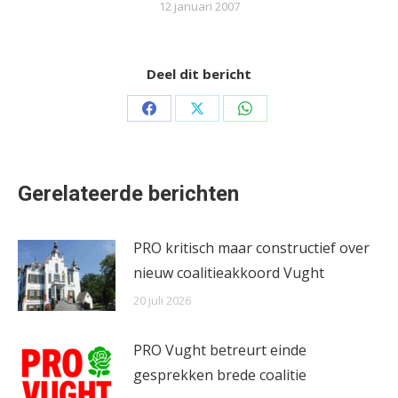
12 januari 2007
Deel dit bericht
Share
Share
Share
on
on
on
Facebook
X
WhatsApp
Gerelateerde berichten
PRO kritisch maar constructief over
nieuw coalitieakkoord Vught
20 juli 2026
PRO Vught betreurt einde
gesprekken brede coalitie