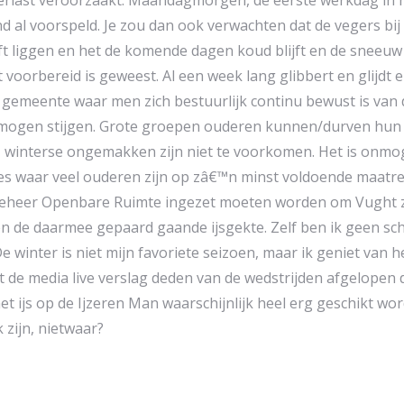
erlast veroorzaakt. Maandagmorgen, de eerste werkdag in h
d al voorspeld. Je zou dan ook verwachten dat de vegers bi
jft liggen en het de komende dagen koud blijft en de sneeuw 
t voorbereid is geweest. Al een week lang glibbert en glijdt
een gemeente waar men zich bestuurlijk continu bewust is va
mogen stijgen. Grote groepen ouderen kunnen/durven hun h
jk, winterse ongemakken zijn niet te voorkomen. Het is onmo
aties waar veel ouderen zijn op zâ€™n minst voldoende m
Beheer Openbare Ruimte ingezet moeten worden om Vught zo
n de daarmee gepaard gaande ijsgekte. Zelf ben ik geen scha
 De winter is niet mijn favoriete seizoen, maar ik geniet va
at de media live verslag deden van de wedstrijden afgelopen 
 ijs op de Ijzeren Man waarschijnlijk heel erg geschikt word
zijn, nietwaar?