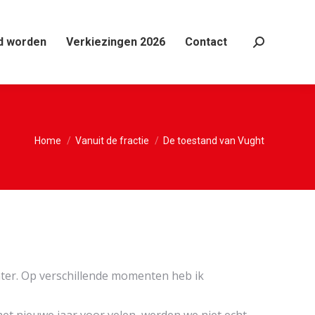
d worden
Verkiezingen 2026
Contact
Search:
Je bent hier:
Home
Vanuit de fractie
De toestand van Vught
hter. Op verschillende momenten heb ik