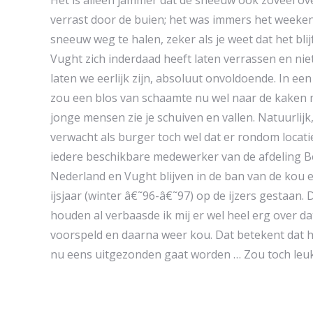
Het is alleen jammer dat de sneeuw ook zoveel ov
verrast door de buien; het was immers het weeken
sneeuw weg te halen, zeker als je weet dat het bli
Vught zich inderdaad heeft laten verrassen en nie
laten we eerlijk zijn, absoluut onvoldoende. In 
zou een blos van schaamte nu wel naar de kaken 
jonge mensen zie je schuiven en vallen. Natuurli
verwacht als burger toch wel dat er rondom loc
iedere beschikbare medewerker van de afdeling 
Nederland en Vught blijven in de ban van de kou e
ijsjaar (winter â€˜96-â€˜97) op de ijzers gestaan.
houden al verbaasde ik mij er wel heel erg over d
voorspeld en daarna weer kou. Dat betekent dat het
nu eens uitgezonden gaat worden … Zou toch leuk 