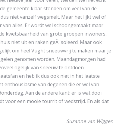
et nieuwe jaar voor velen, werden we niet echt
j de gemeente klaar stonden om veel van de
dus niet vanzelf wegsmelt. Maar het lijkt wel of
 er van alles. Er wordt wel schoongemaakt maar
n de kwetsbaarheid van grote groepen inwoners,
uis niet uit en raken geÃ¯soleerd. Maar ook
gelijk om heel Vught sneeuwvrij te maken maar je
aatregelen genomen worden. Maandagmorgen had
veel ogelijk van sneeuw te ontdoen.
atsfan en heb ik dus ook niet in het laatste
n het enthousiasme van degenen die er wel van
donderdag. Aan de andere kant: er is wat dooi
t voor een mooie tourrit of wedstrijd. En als dat
Suzanne van Wiggen