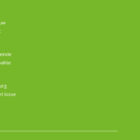
euw
t
einde
litie
burg
et losse