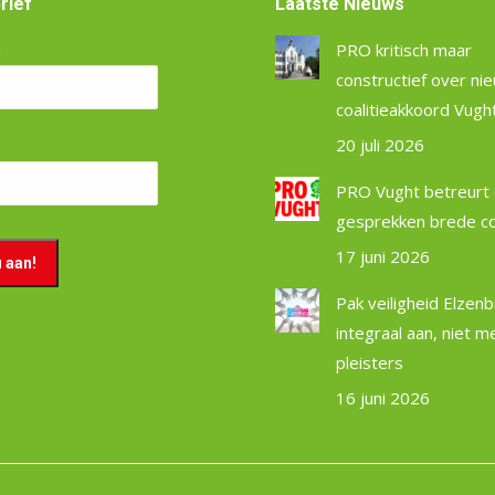
rief
Laatste Nieuws
m
PRO kritisch maar
constructief over ni
coalitieakkoord Vugh
20 juli 2026
PRO Vught betreurt 
gesprekken brede coa
17 juni 2026
Pak veiligheid Elzen
integraal aan, niet m
pleisters
16 juni 2026