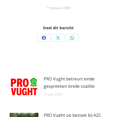
11 januari 2009
Deel dit bericht
Share
Share
Share
on
on
on
Facebook
X
WhatsApp
PRO Vught betreurt einde
gesprekken brede coalitie
17 juni 2026
PRO Vught op bezoek bij AZC