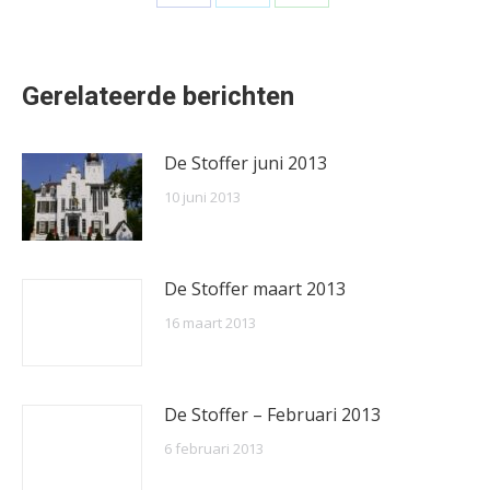
Share
Share
Share
on
on
on
Facebook
X
WhatsApp
Gerelateerde berichten
De Stoffer juni 2013
10 juni 2013
De Stoffer maart 2013
16 maart 2013
De Stoffer – Februari 2013
6 februari 2013