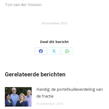
Ton van der Vossen
8 november 2013
Deel dit bericht
Share
Share
Share
on
on
on
Facebook
X
WhatsApp
Gerelateerde berichten
Handig: de portefeuilleverdeling van
de fractie
8 september 2018