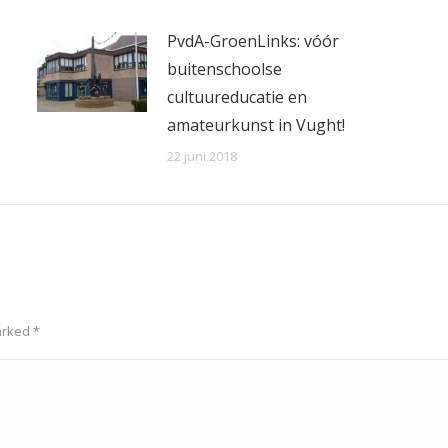
PvdA-GroenLinks: vóór
buitenschoolse
cultuureducatie en
amateurkunst in Vught!
22 juni 2018
marked
*