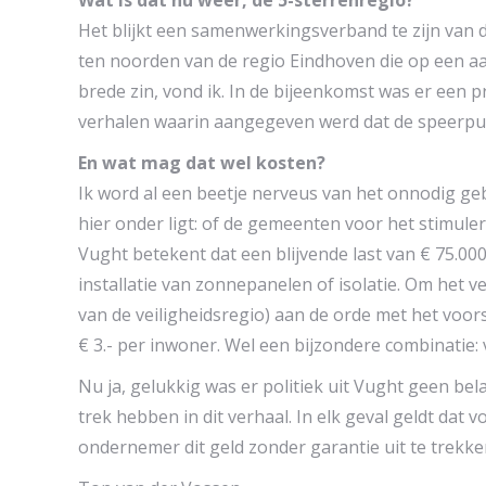
Wat is dat nu weer, de 5-sterrenregio?
Het blijkt een samenwerkingsverband te zijn va
ten noorden van de regio Eindhoven die op een aa
brede zin, vond ik. In de bijeenkomst was er een
verhalen waarin aangegeven werd dat de speerpu
En wat mag dat wel kosten?
Ik word al een beetje nerveus van het onnodig ge
hier onder ligt: of de gemeenten voor het stimuler
Vught betekent dat een blijvende last van € 75.00
installatie van zonnepanelen of isolatie. Om het v
van de veiligheidsregio) aan de orde met het voorste
€ 3.- per inwoner. Wel een bijzondere combinatie:
Nu ja, gelukkig was er politiek uit Vught geen be
trek hebben in dit verhaal. In elk geval geldt dat
ondernemer dit geld zonder garantie uit te trekke