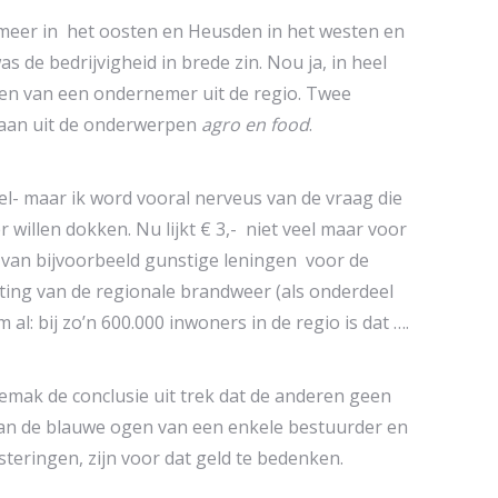
meer in het oosten en Heusden in het westen en
e bedrijvigheid in brede zin. Nou ja, in heel
 en van een ondernemer uit de regio. Twee
taan uit de onderwerpen
agro en food
.
l- maar ik word vooral nerveus van de vraag die
 willen dokken. Nu lijkt € 3,- niet veel maar voor
m van bijvoorbeeld gunstige leningen voor de
roting van de regionale brandweer (als onderdeel
al: bij zo’n 600.000 inwoners in de regio is dat ….
gemak de conclusie uit trek dat de anderen geen
g van de blauwe ogen van een enkele bestuurder en
teringen, zijn voor dat geld te bedenken.