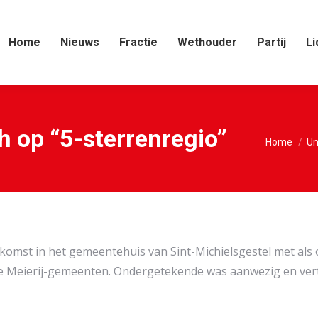
Home
Nieuws
Fractie
Wethouder
Partij
Li
h op “5-sterrenregio”
Je bent hi
Home
Un
omst in het gemeentehuis van Sint-Michielsgestel met als
e Meierij-gemeenten. Ondergetekende was aanwezig en verte