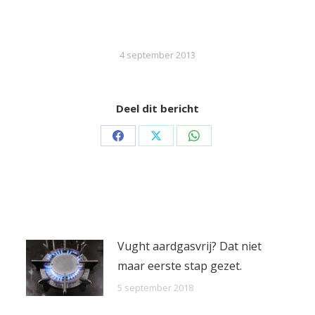
4 september 2013
Deel dit bericht
Share
Share
Share
on
on
on
Facebook
X
WhatsApp
Vught aardgasvrij? Dat niet
maar eerste stap gezet.
5 september 2018