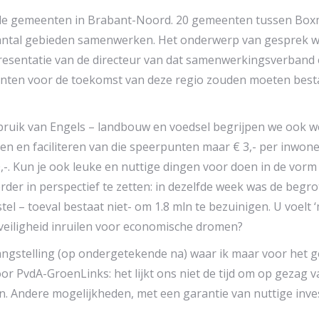
n de gemeenten in Brabant-Noord. 20 gemeenten tussen Box
ntal gebieden samenwerken. Het onderwerp van gesprek was d
 presentatie van de directeur van dat samenwerkingsverband
nten voor de toekomst van deze regio zouden moeten bes
bruik van Engels – landbouw en voedsel begrijpen we ook we
en en faciliteren van die speerpunten maar € 3,- per inwoner
0,-. Kun je ook leuke en nuttige dingen voor doen in de vor
erder in perspectief te zetten: in dezelfde week was de beg
l – toeval bestaat niet- om 1.8 mln te bezuinigen. U voelt ‘m 
 veiligheid inruilen voor economische dromen?
langstelling (op ondergetekende na) waar ik maar voor het 
 voor PvdA-GroenLinks: het lijkt ons niet de tijd om op geza
n. Andere mogelijkheden, met een garantie van nuttige inves