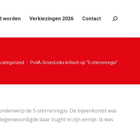
d worden
Verkiezingen 2026
Contact
Search:
er:
categorized
PvdA-GroenLinks kritisch op “5-sterrenregio”
 onderwerp de 5-sterrenregio. De bijeenkomst was
genwoordigde daar Vught in zijn eentje. Ik was