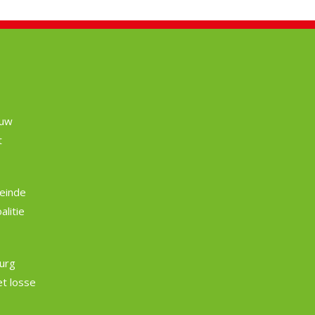
euw
t
einde
litie
burg
et losse