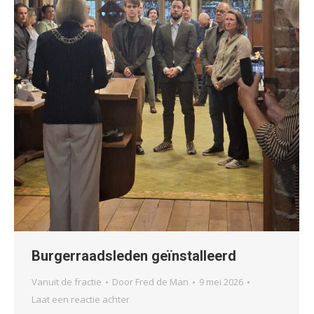
Burgerraadsleden geïnstalleerd
Vanuit de fractie
Door
Fred de Man
9 mei 2026
Laat een reactie achter