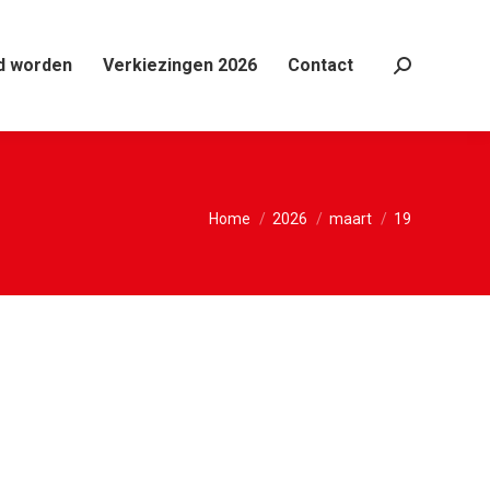
d worden
Verkiezingen 2026
Contact
Search:
Je bent hier:
Home
2026
maart
19