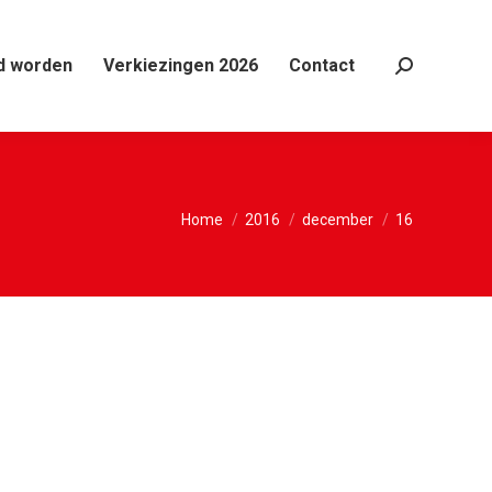
d worden
Verkiezingen 2026
Contact
Search:
Je bent hier:
Home
2016
december
16