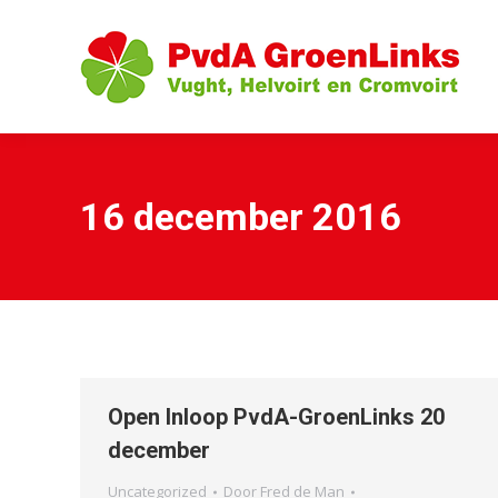
16 december 2016
Open Inloop PvdA-GroenLinks 20
december
Uncategorized
Door
Fred de Man