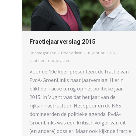
Fractiejaarverslag 2015
Uncategorized
Door
admin
10 januari 2016
Laat een reactie achter
Voor de 10e keer presenteert de fractie van
PvdA-GroenLinks haar jaarverslag. Hierin
blikt de fractie terug op het politieke jaar
2015. In Vught was dat het jaar van de
rijksinfrastructuur. Het spoor en de N65
domineerden de politieke agenda. PvdA-
GroenLinks was een kritisch volger van dit
(en andere) dossier. Maar ook kijkt de fractie