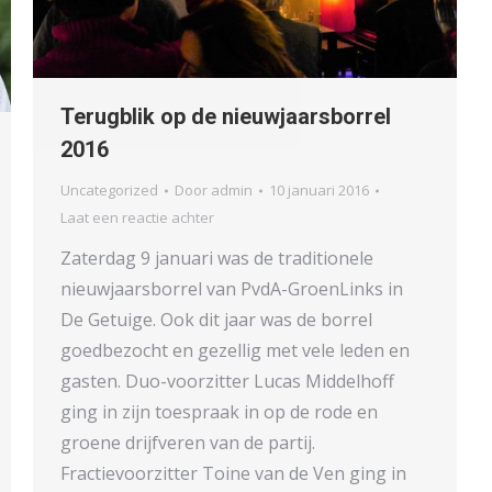
Terugblik op de nieuwjaarsborrel
2016
Uncategorized
Door
admin
10 januari 2016
Laat een reactie achter
Zaterdag 9 januari was de traditionele
nieuwjaarsborrel van PvdA-GroenLinks in
De Getuige. Ook dit jaar was de borrel
goedbezocht en gezellig met vele leden en
gasten. Duo-voorzitter Lucas Middelhoff
ging in zijn toespraak in op de rode en
groene drijfveren van de partij.
Fractievoorzitter Toine van de Ven ging in