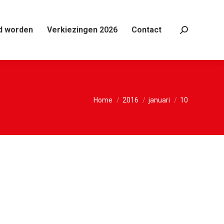
d worden
Verkiezingen 2026
Contact
Search:
Je bent hier:
Home
2016
januari
10