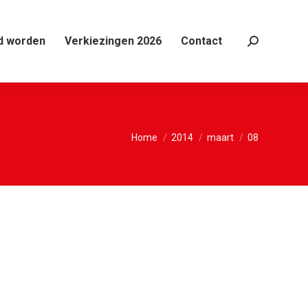
d worden
Verkiezingen 2026
Contact
Search:
Je bent hier:
Home
2014
maart
08