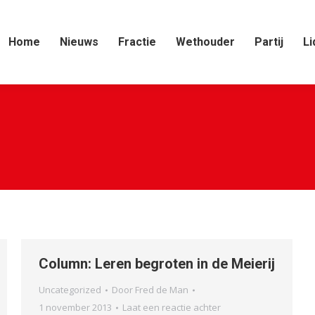
Home
Nieuws
Fractie
Wethouder
Partij
Li
Column: Leren begroten in de Meierij
Uncategorized
Door
Fred de Man
1 november 2013
Laat een reactie achter