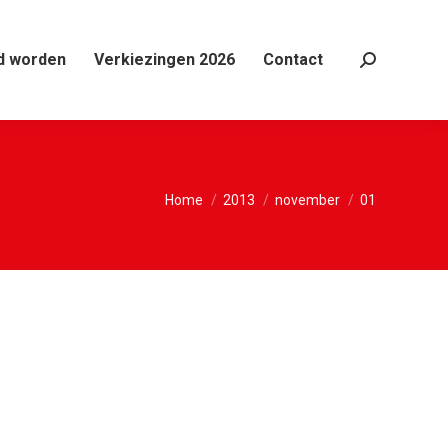
d worden
Verkiezingen 2026
Contact
Search:
Je bent hier:
Home
2013
november
01