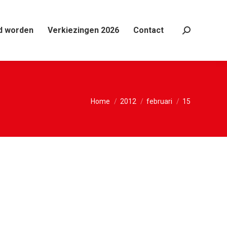
d worden
Verkiezingen 2026
Contact
Search:
Je bent hier:
Home
2012
februari
15