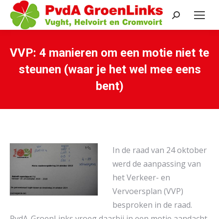
Search:
VVP: 4 manieren om een motie niet te
steunen (waar je het wel mee eens
bent)
Je bent hier:
In de raad van 24 oktober
werd de aanpassing van
het Verkeer- en
Vervoersplan (VVP)
besproken in de raad.
PvdA-GroenLinks vroeg daarbij in een motie aandacht