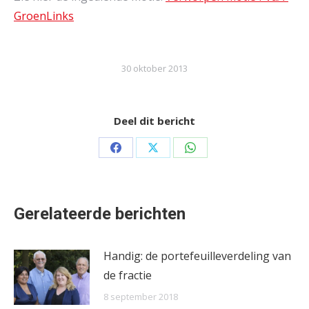
GroenLinks
30 oktober 2013
Deel dit bericht
Share
Share
Share
on
on
on
Facebook
X
WhatsApp
Gerelateerde berichten
Handig: de portefeuilleverdeling van
de fractie
8 september 2018