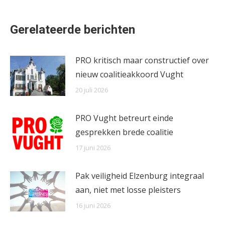
on
on
on
Facebook
X
WhatsApp
Gerelateerde berichten
PRO kritisch maar constructief over
nieuw coalitieakkoord Vught
20 juli 2026
PRO Vught betreurt einde
gesprekken brede coalitie
17 juni 2026
Pak veiligheid Elzenburg integraal
aan, niet met losse pleisters
16 juni 2026