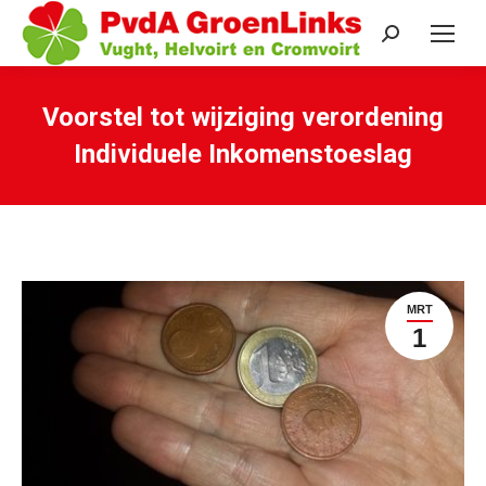
Search:
Voorstel tot wijziging verordening
Individuele Inkomenstoeslag
Je bent hier:
MRT
1