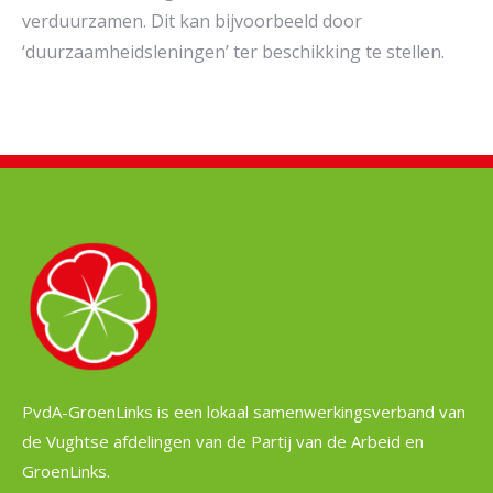
verduurzamen. Dit kan bijvoorbeeld door
‘duurzaamheidsleningen’ ter beschikking te stellen.
PvdA-GroenLinks is een lokaal samenwerkingsverband van
de Vughtse afdelingen van de Partij van de Arbeid en
GroenLinks.