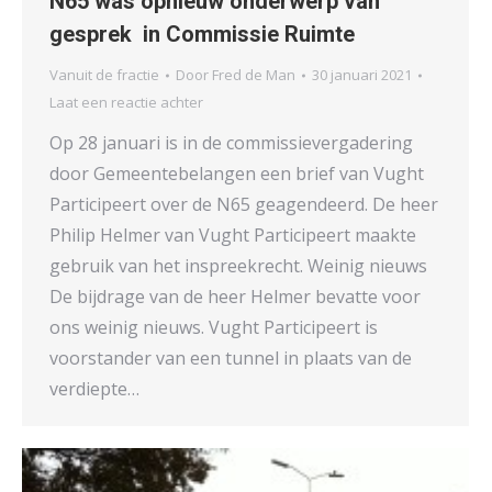
N65 was opnieuw onderwerp van
gesprek in Commissie Ruimte
Vanuit de fractie
Door
Fred de Man
30 januari 2021
Laat een reactie achter
Op 28 januari is in de commissievergadering
door Gemeentebelangen een brief van Vught
Participeert over de N65 geagendeerd. De heer
Philip Helmer van Vught Participeert maakte
gebruik van het inspreekrecht. Weinig nieuws
De bijdrage van de heer Helmer bevatte voor
ons weinig nieuws. Vught Participeert is
voorstander van een tunnel in plaats van de
verdiepte…