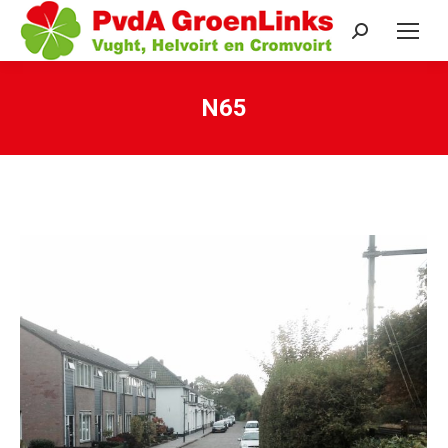
Search:
N65
Je bent hier: