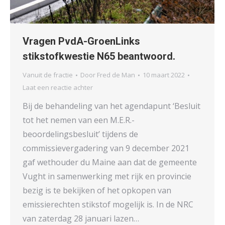
Vragen PvdA-GroenLinks
stikstofkwestie N65 beantwoord.
Vanuit de fractie
Door
Fred de Man
10 maart 2022
Laat een reactie achter
Bij de behandeling van het agendapunt ‘Besluit
tot het nemen van een M.E.R.-
beoordelingsbesluit’ tijdens de
commissievergadering van 9 december 2021
gaf wethouder du Maine aan dat de gemeente
Vught in samenwerking met rijk en provincie
bezig is te bekijken of het opkopen van
emissierechten stikstof mogelijk is. In de NRC
van zaterdag 28 januari lazen…