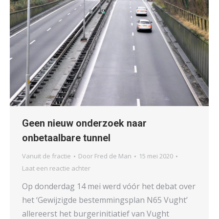
Geen nieuw onderzoek naar
onbetaalbare tunnel
Vanuit de fractie
Door
Fred de Man
15 mei 2020
Laat een reactie achter
Op donderdag 14 mei werd vóór het debat over
het ‘Gewijzigde bestemmingsplan N65 Vught’
allereerst het burgerinitiatief van Vught