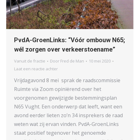
PvdA-GroenLinks: “Vóór ombouw N65;
wél zorgen over verkeerstoename”
Vanuit de fractie
Door
Fred de Man
10 mei 2020
Laat een reactie achter
Vrijdagavond 8 mei sprak de raadscommissie
Ruimte via Zoom opiniërend over het
voorgenomen gewijzigde bestemmingsplan
N65 Vught. Een onderwerp dat leeft, want een
avond eerder lieten zo’n 34 insprekers de raad
weten wat zij ervan vinden. PvdA-GroenLinks
staat positief tegenover het genoemde