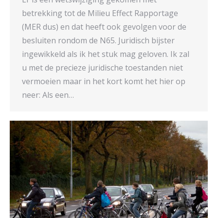
betrekking tot de Milieu Effect Rapportage
(MER dus) en dat heeft ook gevolgen voor de
besluiten rondom de N65. Juridisch bijster
ingewikkeld als ik het stuk mag geloven. Ik zal
u met de precieze juridische toestanden niet
vermoeien maar in het kort komt het hier op
neer: Als een…