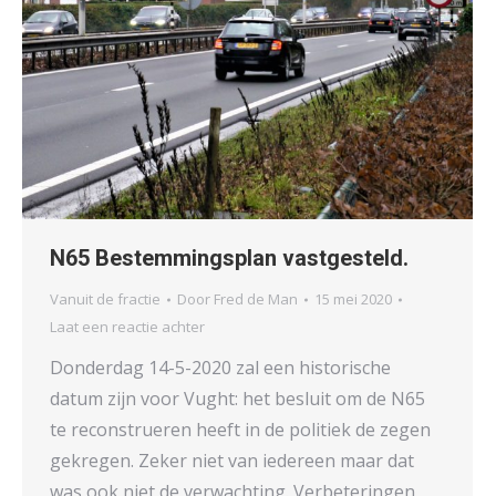
N65 Bestemmingsplan vastgesteld.
Vanuit de fractie
Door
Fred de Man
15 mei 2020
Laat een reactie achter
Donderdag 14-5-2020 zal een historische
datum zijn voor Vught: het besluit om de N65
te reconstrueren heeft in de politiek de zegen
gekregen. Zeker niet van iedereen maar dat
was ook niet de verwachting. Verbeteringen