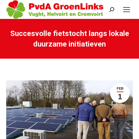
Search:
Succesvolle fietstocht langs lokale
duurzame initiatieven
Je bent hier:
FEB
1