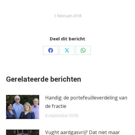
1 februari 2018
Deel dit bericht
Share
Share
Share
on
on
on
Facebook
X
WhatsApp
Gerelateerde berichten
Handig: de portefeuilleverdeling van
de fractie
8 september 2018
Vught aardgasvrij? Dat niet maar